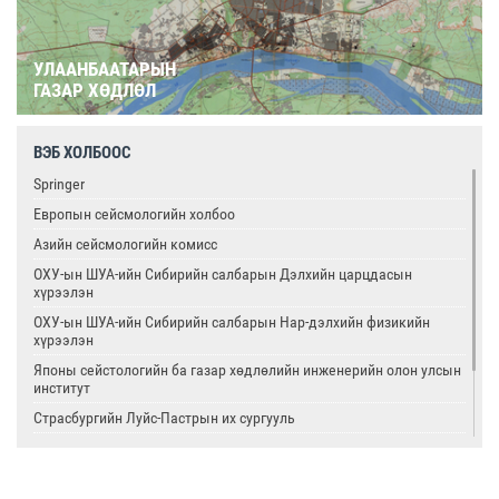
УЛААНБААТАРЫН
ГАЗАР ХӨДЛӨЛ
ВЭБ ХОЛБООС
Springer
Европын сейсмологийн холбоо
Азийн сейсмологийн комисс
ОХУ-ын ШУА-ийн Сибирийн салбарын Дэлхийн царцдасын
хүрээлэн
ОХУ-ын ШУА-ийн Сибирийн салбарын Нар-дэлхийн физикийн
хүрээлэн
Японы сейстологийн ба газар хөдлөлийн инженерийн олон улсын
институт
Страсбургийн Луйс-Пастрын их сургууль
Олон улсын цөмийн тэсэлгээний хяналтын хороо
Америкийн геологийн алба