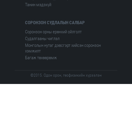
Танин мэдэхүй
СОРОНЗОН СУДЛАЛЫН САЛБАР
Соронзон орны ерөнхий ойлголт
Судалгааны чиглэл
Монголын нутаг дэвсгэрт хийсэн соронзон
хэмжилт
Багаж төхөөрөмж
©2015. Одон орон, геофизикийн хүрээлэн