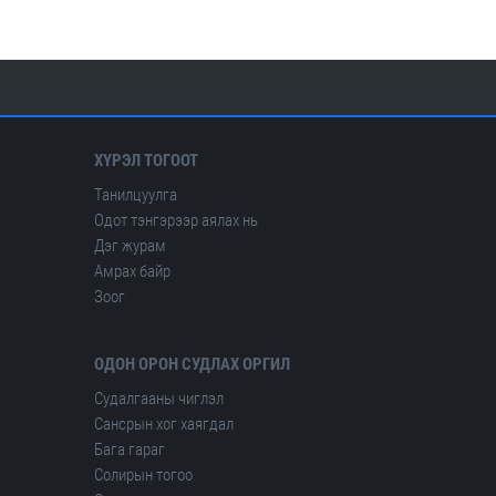
Олон улсын сейсмологийн ба дэлхийн физикийн холбоо
ХҮРЭЛ ТОГООТ
Танилцуулга
Одот тэнгэрээр аялах нь
Дэг журам
Амрах байр
Зоог
ОДОН ОРОН СУДЛАХ ОРГИЛ
Судалгааны чиглэл
Сансрын хог хаягдал
Бага гараг
Солирын тогоо