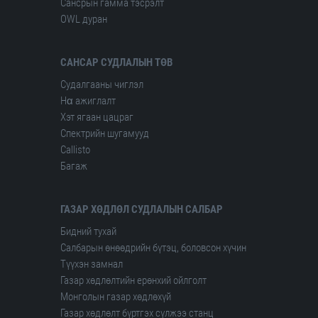
Сансрын гамма тэсрэлт
OWL дуран
САНСАР СУДЛАЛЫН ТӨВ
Судалгааны чиглэл
Hα ажиглалт
Хэт ягаан цацраг
Спектрийн шугамууд
Сallisto
Багаж
ГАЗАР ХӨДЛӨЛ СУДЛАЛЫН САЛБАР
Бидний тухай
Салбарын өнөөдрийн бүтэц, боловсон хүчин
Түүхэн замнал
Газар хөдлөлтийн ерөнхий ойлголт
Монголын газар хөдлөхүй
Газар хөдлөлт бүртгэх сүлжээ станц