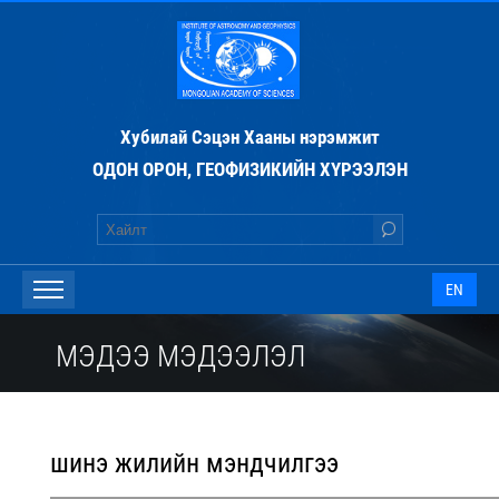
Хубилай Сэцэн Хааны нэрэмжит
ОДОН ОРОН, ГЕОФИЗИКИЙН ХҮРЭЭЛЭН
EN
МЭДЭЭ МЭДЭЭЛЭЛ
шинэ жилийн мэндчилгээ