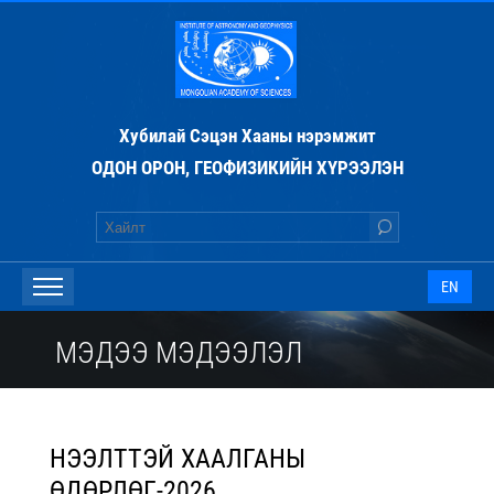
Хубилай Сэцэн Хааны нэрэмжит
ОДОН ОРОН, ГЕОФИЗИКИЙН ХҮРЭЭЛЭН
EN
МЭДЭЭ МЭДЭЭЛЭЛ
НЭЭЛТТЭЙ ХААЛГАНЫ
ӨДӨРЛӨГ-2026