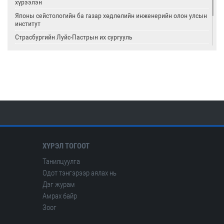
хүрээлэн
Японы сейстологийн ба газар хөдлөлийн инженерийн олон улсын
институт
Страсбургийн Луйс-Пастрын их сургууль
Олон улсын цөмийн тэсэлгээний хяналтын хороо
Америкийн геологийн алба
Олон улсын сейсмологийн ба дэлхийн физикийн холбоо
ХҮРЭЛ ТОГООТ
Танилцуулга
Одот тэнгэрээр аялах нь
Дэг журам
Амрах байр
Зоог