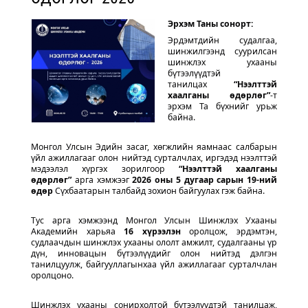
Эрхэм Таны сонорт:
Эрдэмтдийн судалгаа,
шинжилгээнд суурилсан
шинжлэх ухааны
бүтээлүүдтэй
танилцах
“Нээлттэй
хаалганы өдөрлөг”
-т
эрхэм Та бүхнийг урьж
байна.
Монгол Улсын Эдийн засаг, хөгжлийн яамнаас салбарын
үйл ажиллагааг олон нийтэд сурталчлах, иргэдэд нээлттэй
мэдээлэл хүргэх зорилгоор
“Нээлттэй хаалганы
өдөрлөг”
арга хэмжээг
2026 оны 5 дугаар сарын 19-ний
өдөр
Сүхбаатарын талбайд зохион байгуулах гэж байна.
Тус арга хэмжээнд Монгол Улсын Шинжлэх Ухааны
Академийн харьяа
16 хүрээлэн
оролцож, эрдэмтэн,
судлаачдын шинжлэх ухааны ололт амжилт, судалгааны үр
дүн, инновацын бүтээлүүдийг олон нийтэд дэлгэн
танилцуулж, байгууллагынхаа үйл ажиллагааг сурталчлан
оролцоно.
Шинжлэх ухааны сонирхолтой бүтээлүүдтэй танилцаж,