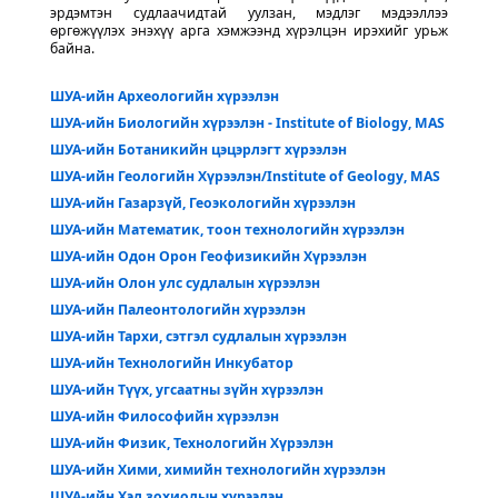
эрдэмтэн судлаачидтай уулзан, мэдлэг мэдээллээ
өргөжүүлэх энэхүү арга хэмжээнд хүрэлцэн ирэхийг урьж
байна.
ШУА-ийн Археологийн хүрээлэн
ШУА-ийн Биологийн хүрээлэн - Institute of Biology, MAS
ШУА-ийн Ботаникийн цэцэрлэгт хүрээлэн
ШУА-ийн Геологийн Хүрээлэн/Institute of Geology, MAS
ШУА-ийн Газарзүй, Геоэкологийн хүрээлэн
ШУА-ийн Математик, тоон технологийн хүрээлэн
ШУА-ийн Одон Орон Геофизикийн Хүрээлэн
ШУА-ийн Олон улс судлалын хүрээлэн
ШУА-ийн Палеонтологийн хүрээлэн
ШУА-ийн Тархи, сэтгэл судлалын хүрээлэн
ШУА-ийн Технологийн Инкубатор
ШУА-ийн Түүх, угсаатны зүйн хүрээлэн
ШУА-ийн Философийн хүрээлэн
ШУА-ийн Физик, Технологийн Хүрээлэн
ШУА-ийн Хими, химийн технологийн хүрээлэн
ШУА-ийн Хэл зохиолын хүрээлэн