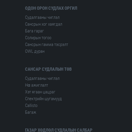
ОДОН ОРОН СУДЛАХ ОРГИЛ
Судалгааны чиглэл
Сансрын хог хаягдал
Бага гараг
Солирын тогоо
Сансрын гамма тэсрэлт
OWL дуран
САНСАР СУДЛАЛЫН ТӨВ
Судалгааны чиглэл
Hα ажиглалт
Хэт ягаан цацраг
Спектрийн шугамууд
Сallisto
Багаж
ГАЗАР ХӨДЛӨЛ СУДЛАЛЫН САЛБАР