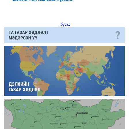
..бусад
?
ТА ГАЗАР ХӨДЛӨЛТ
МЭДЭРСЭН ҮҮ
ДЭЛХИЙН
ГАЗАР ХӨДЛӨЛ