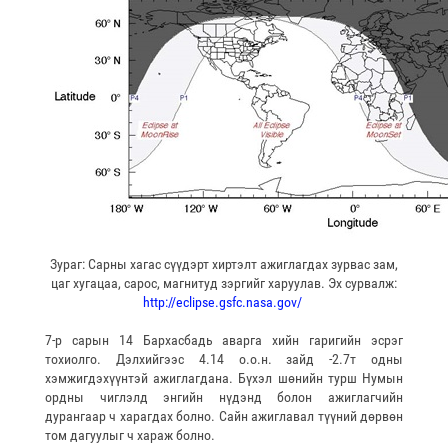
Зураг: Сарны хагас сүүдэрт хиртэлт ажиглагдах зурвас зам,
цаг хугацаа, сарос, магнитуд зэргийг харуулав. Эх сурвалж:
http://eclipse.gsfc.nasa.gov/
7-р сарын 14 Бархасбадь аварга хийн гаригийн эсрэг
тохиолго. Дэлхийгээс 4.14 о.о.н. зайд -2.7т одны
хэмжигдэхүүнтэй ажиглагдана. Бүхэл шөнийн турш Нумын
ордны чиглэлд энгийн нүдэнд болон ажиглагчийн
дурангаар ч харагдах болно. Сайн ажиглавал түүний дөрвөн
том дагуулыг ч хараж болно.