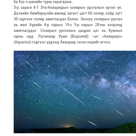
ба бүх л шөнийн турш харагдана.
5-р сарын 6-7 Эта-Акваридын солирын урсгалын оргил үе.
Дэлхийн бөмбөрцгийн өмнөд хагаст цагт 60 солир, хойд зүгт
30 хүртэлх солир ажиглагдах болно. Энэхүү солирын урсгал
нь жил бүрийн 4-р сарын 19-с 5-р сарын 28-ны хооронд
ажиглагддаг. Солирын урсгалын цацрах цэг нь Хумхын
одны орд. Латинаар Хумх (Водолей) –ыг «Аквариус»
(Aquarius) гэдгээс үүдээд Акварид гэсэн нэрийг өгчээ.