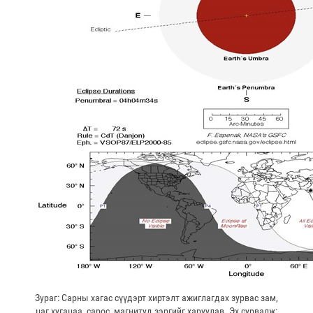
Зураг: Сарны хагас сүүдэрт хиртэлт ажиглагдах зурвас зам,
цаг хугацаа, сарос, магнитуд зэргийг харуулав. Эх сурвалж: