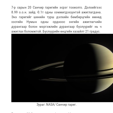
7-р сарын 20 Санчир гаригийн эсрэг тохиолго. Дэлхийгээс
8.99 о.о.н. зайд -0.1т одны хэмжигдэхүүнтэй ажиглагдана.
Энэ гаригийг шөнийн турш дэлхийн бөмбөрцгийн өмнөд
хэсгийн Нумын одны ордноос энгийн ажиглагчийн
дурангаар болон мэргэжлийн дурангаар бүслүүрийг нь ч
ажиглах боломжтой. Бүслүүрийн өнцгийн хазайлт 21 градус.
Зураг: NАSA/ Санчир гариг.