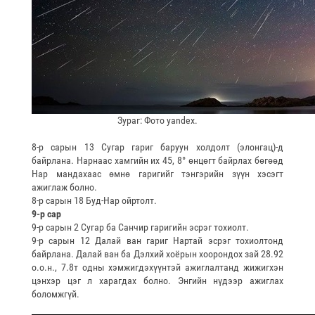
Зураг: Фото yandex.
8-р сарын 13 Сугар гариг баруун холдолт (элонгац)-д
байрлана. Нарнаас хамгийн их 45, 8° өнцөгт байрлах бөгөөд
Нар мандахаас өмнө гаригийг тэнгэрийн зүүн хэсэгт
ажиглаж болно.
8-р сарын 18 Буд-Нар ойртолт.
9-р сар
9-р сарын 2 Сугар ба Санчир гаригийн эсрэг тохиолт.
9-р сарын 12 Далай ван гариг Нартай эсрэг тохиолтонд
байрлана. Далай ван ба Дэлхий хоёрын хоорондох зай 28.92
о.о.н., 7.8т одны хэмжигдэхүүнтэй ажиглалтанд жижигхэн
цэнхэр цэг л харагдах болно. Энгийн нүдээр ажиглах
боломжгүй.