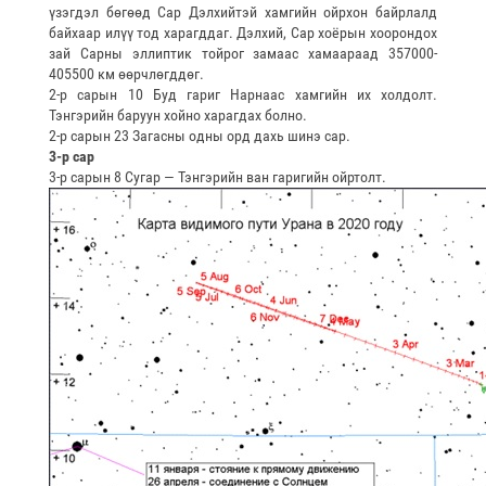
үзэгдэл бөгөөд Сар Дэлхийтэй хамгийн ойрхон байрлалд
байхаар илүү тод харагддаг. Дэлхий, Сар хоёрын хоорондох
зай Сарны эллиптик тойрог замаас хамаараад 357000-
405500 км өөрчлөгддөг.
2-р сарын 10 Буд гариг Нарнаас хамгийн их холдолт.
Тэнгэрийн баруун хойно харагдах болно.
2-р сарын 23 Загасны одны орд дахь шинэ сар.
3-р сар
3-р сарын 8 Сугар — Тэнгэрийн ван гаригийн ойртолт.