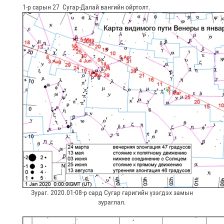
1-р сарын 27 Сугар-Далай вангийн ойртолт.
Зураг. 2020.01-08-р сард Сугар гаригийн үзэгдэх замын
зураглал.