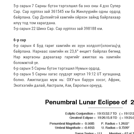
5-р сарын 7 Сарны бүтэн тэргэлшил ба энэ оны 4 дэх Супер
Сар. Сар хүртлэх зай 361545 км ба Жинлүүрийн одны ордод
байрлана. Сар Дэлхийтэй хамгийн ойрхон зайнд байрлахаар
илүү тод том харагдана.
5-р сарын 22 Шинэ Сар. Сар хүртлэх зай 398188 км.
6-р сар
6-р сарын 4 Буд гариг хамгийн их зүүн холдолт(элонгац)-д
байрлана. Нарнаас хамгийн их 23,6° өнцөгт байрлах бөгөөд
Нар жаргасны дараагаар гаригийг ажиглах нь хамгийн
боломжтой үе.
6-р сарын 5 Сарны бүтэн тэргэшил Нумын ордод.
6-р сарын 5 Сарны хагас сүүдэрт хиртэл 19:12 UT хугацаанд
болно. Ажиглагдах муж нь: ОХУ-ын баруун хэсэг, Африк,
Энэтхэгийн далай, Австрали, Ази, Европын орнууд.