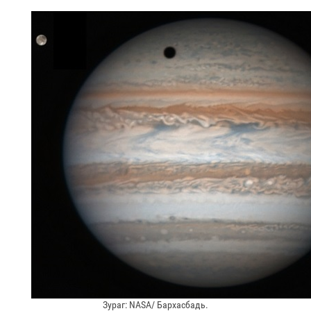
Зураг: NАSA/ Бархасбадь.