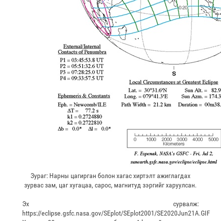
Зураг: Нарны цагирган болон хагас хиртэлт ажиглагдах
зурвас зам, цаг хугацаа, сарос, магнитуд зэргийг харуулсан.
Эх сурвалж:
https://eclipse.gsfc.nasa.gov/SEplot/SEplot2001/SE2020Jun21A.GIF