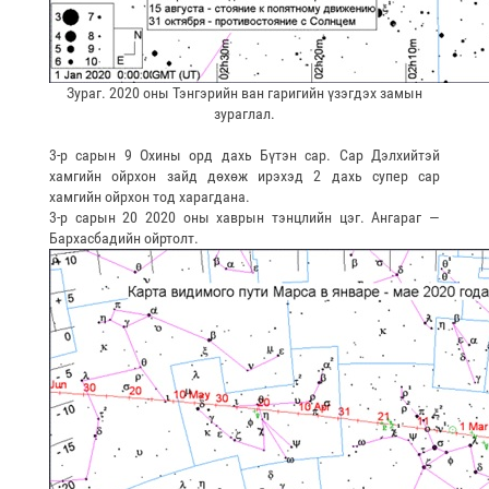
Зураг. 2020 оны Тэнгэрийн ван гаригийн үзэгдэх замын
зураглал.
3-р сарын 9 Охины орд дахь Бүтэн сар. Сар Дэлхийтэй
хамгийн ойрхон зайд дөхөж ирэхэд 2 дахь супер сар
хамгийн ойрхон тод харагдана.
3-р сарын 20 2020 оны хаврын тэнцлийн цэг. Ангараг —
Бархасбадийн ойртолт.