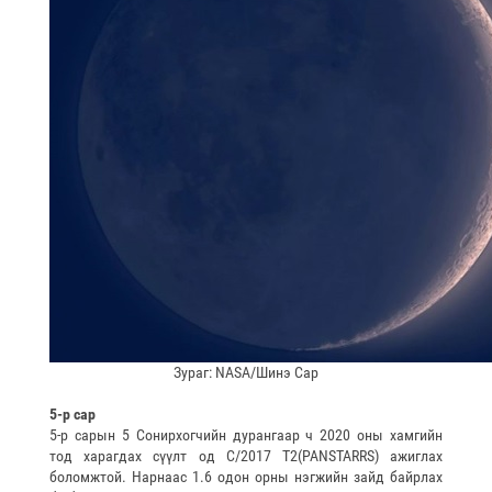
Зураг: NASA/Шинэ Сар
5-р сар
5-р сарын 5 Сонирхогчийн дурангаар ч 2020 оны хамгийн
тод харагдах сүүлт од С/2017 T2(PANSTARRS) ажиглах
боломжтой. Нарнаас 1.6 одон орны нэгжийн зайд байрлах