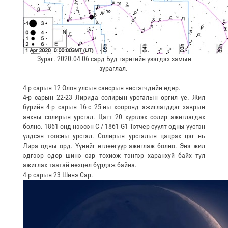
Зураг. 2020.04-06 сард Буд гаригийн үзэгдэх замын
зураглал.
4-р сарын 12 Олон улсын сансрын нисгэгчдийн өдөр.
4-р сарын 22-23 Лирида солирын урсгалын оргил үе. Жил
бүрийн 4-р сарын 16-с 25-ны хооронд ажиглагддаг хаврын
анхны солирын урсгал. Цагт 20 хүртлэх солир ажиглагдах
болно. 1861 онд нээсэн C / 1861 G1 Тэтчер сүүлт одны үүсгэн
үлдсэн тоосны урсгал. Солирын урсгалын цацрах цэг нь
Лира одны орд. Үүнийг өглөөгүүр ажиглаж болно. Энэ жил
эдгээр өдөр шинэ сар тохиож тэнгэр харанхуй байх тул
ажиглах таатай нөхцөл бүрдэж байна.
4-р сарын 23 Шинэ Сар.