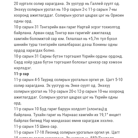
20 хүртэлх солир харагдана. Эх үүсгүүр нь Галлей сүүлт од.
Энэхүү солирын урсгал нь 10-р сарын 2-с 11-р сарын 7-ны
хооронд ажиглагддаг. Солирын урсгал цацрах цэг нь Ориоин
одны орд.
10-р сарын 31 Тэнгэрийн ван гариг Нартай эсрэг тохиолгод
байрлана. Арван сард Тэнгэр ван гаригийг ажиглахад
хамгийн боломжтой сар юм. Гялалзал нь +5,7m тул бүхэл
шөнийн турш тэнгэрийн хаяалбараас дээш Хонины одны
ордод харагдах болно.
10-р сарын 31 Сарны бүтэн тэргэшил Үхрийн ордны ордонд.
Сард хоёр удаа бүтэн тэргэшил болохыг цэнхэр сар хэмээн
нэрлэдэг.
11-р сар
11-р сарын 4-5 Таурид солирын урсгалын оргил үе. Цагт 5-10
солир харагдана. Эх үүсгүүр нь Энке сүүлт од. Энэхүү
солирын урсгал нь 10-р сарын 20-с 12-р сарын 10-ны хооронд
ажиглагддаг. Солирын урсгал цацрах цэг нь Үхрийн одны
орд.
11-р сарын 10 Буд гариг баруун холдолт (элонгац)-д
байрлана. Тухайн гариг нь Нарнаас хамгийн их 19,1° өнцөгт
байрлах бөгөөд Нар мандахаас өмнө харагдаж эхэлнэ.
11-р сарын 15 Шинэ сар.
11-р сарын 17-18 Леонид солирын урсгалын оргил үе. Цагт