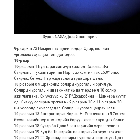
Зураг: NASA/Далай ван гариг.
9-р сарын 23 Намрын тэнцлийн өдөр. Өдөр, шөнийн
үргэлжлэх хугацаа тэнцдэг өдөр.
10-р сар
10-р сарын 1 Буд гаригийн зүүн холдолт (элонгац)-д
байрлана. Тухайн гариг нь Нарнаас хамгийн их 25,8° өнцөгт
байрлах бөгөөд Нар жаргасны дараа харагдана.
10-р сарын 8-9 Драконид солирын урсгалын оргил үе.
Солирын урсгалын идэвхжилт нь цагт ердөө л 10 солир
ажиглагдана. Эх үүсгүүр нь 21P/Джакобини — Циннера сүүлт
од. Энэхүү солирын урсгал нь 9-р сарын 10-с 11-р сарын 20-
ны хооронд ажиглагддаг. Солирын урсгал цацрах цэг нь.
10-р сарын 13 Ангараг гариг Нарны Н. Гялалзал нь +5,7m тул
бүхэл шөнийн турш тэнгэрийн баруун хэсэгт харагдах болно.
10-р сарын 18 Сугар ба Далай ван гаригийн эсрэг тохиолт.
10-р сарын 19 Буд ба Тэнгэрийн ван гаригийн эсрэг тохиолт.
10-р сарын 21-22 Орионид солирын урсгалын оргил үе. Цагт