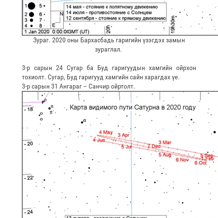
Зураг. 2020 оны Бархасбадь гаригийн үзэгдэх замын
зураглал.
3-р сарын 24 Сугар ба Буд гаригуудын хамгийн ойрхон
тохиолт. Сугар, Буд гаригууд хамгийн сайн харагдах үе.
3-р сарын 31 Ангараг – Санчир ойртолт.