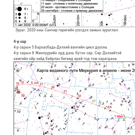
Зураг. 2020 оны Санчир гаригийн үзэгдэх замын зураглал.
4-р сар
4-р сарын 5 Бархасбадь-Дэлхий вангийн цикл дуусна.
4-р сарын 8 Жинлүүрийн орд дахь бүтэн сар. Сар Дэлхийтэй
хамгийн ойр зайд байрлах бөгөөд арай тод том харагдана.