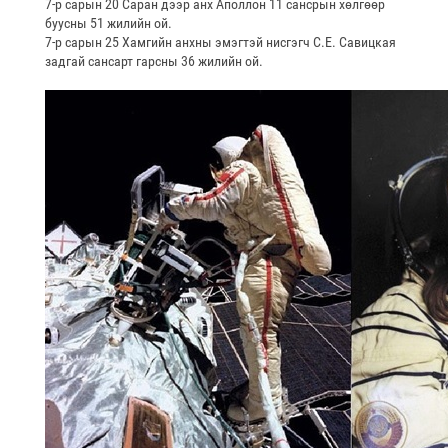
7-р сарын 20 Саран дээр анх Аполлон 11 сансрын хөлгөөр
буусны 51 жилийн ой.
7-р сарын 25 Хамгийн анхны эмэгтэй нисгэгч С.Е. Савицкая
задгай сансарт гарсны 36 жилийн ой.