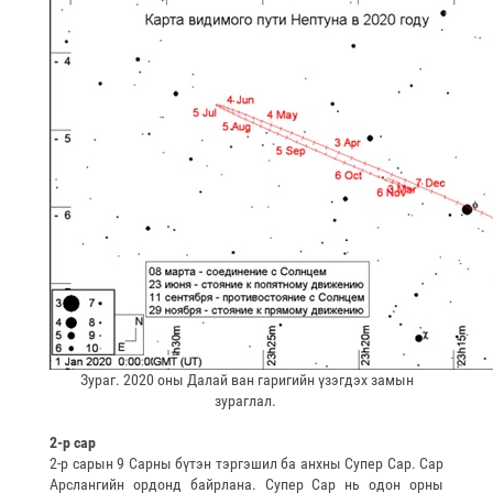
Зураг. 2020 оны Далай ван гаригийн үзэгдэх замын
зураглал.
2-р сар
2-р сарын 9 Сарны бүтэн тэргэшил ба анхны Супер Сар. Сар
Арслангийн ордонд байрлана. Супер Сар нь одон орны