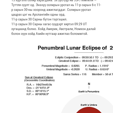
15 хүртэлх солир харагдана. Эх үүсгүүр нь 55P/Темпеля —
Туттля сүүлт од. Энэхүү солирын урсгал нь 11-р сарын 6-с 11-
р сарын 30-ны хооронд ажиглагддаг. Солирын урсгал
цацрах цэг нь Арслангийн одны орд.
11-р сарын 30 Сарны бүтэн тэргэшил.
11-р сарын 30 Сарны хагас сүүдэрт хиртэл 09:29 UT
хугацаанд болно. Хойд Америк, Австрали, Номхон далай
болон зүүн хойд Азийн нутгаар ажиглах боломжтой.