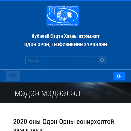
Хубилай Сэцэн Хааны нэрэмжит
ОДОН ОРОН, ГЕОФИЗИКИЙН ХҮРЭЭЛЭН
EN
МЭДЭЭ МЭДЭЭЛЭЛ
2020 оны Одон Орны сонирхолтой
үзэгдлүүд