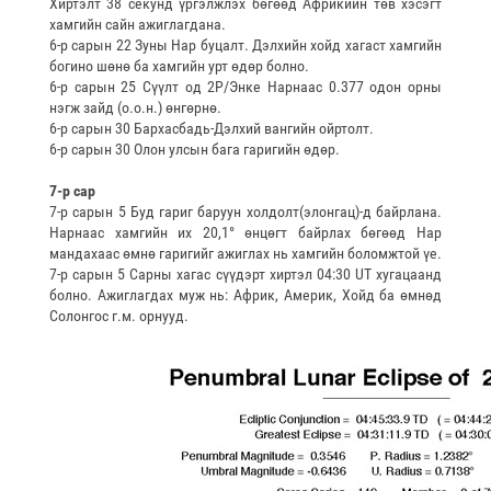
Хиртэлт 38 секунд үргэлжлэх бөгөөд Африкийн төв хэсэгт
хамгийн сайн ажиглагдана.
6-р сарын 22 Зуны Нар буцалт. Дэлхийн хойд хагаст хамгийн
богино шөнө ба хамгийн урт өдөр болно.
6-р сарын 25 Сүүлт од 2Р/Энке Нарнаас 0.377 одон орны
нэгж зайд (о.о.н.) өнгөрнө.
6-р сарын 30 Бархасбадь-Дэлхий вангийн ойртолт.
6-р сарын 30 Олон улсын бага гаригийн өдөр.
7-р сар
7-р сарын 5 Буд гариг баруун холдолт(элонгац)-д байрлана.
Нарнаас хамгийн их 20,1° өнцөгт байрлах бөгөөд Нар
мандахаас өмнө гаригийг ажиглах нь хамгийн боломжтой үе.
7-р сарын 5 Сарны хагас сүүдэрт хиртэл 04:30 UT хугацаанд
болно. Ажиглагдах муж нь: Африк, Америк, Хойд ба өмнөд
Солонгос г.м. орнууд.