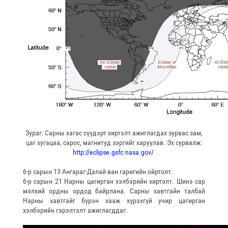
Зураг: Сарны хагас сүүдэрт хиртэлт ажиглагдах зурвас зам,
цаг хугацаа, сарос, магнитуд зэргийг харуулав. Эх сурвалж:
http://eclipse.gsfc.nasa.gov/
6-р сарын 13 Ангараг-Далай ван гаригийн ойртолт.
6-р сарын 21 Нарны цагирган хэлбэрийн хиртэлт. Шинэ сар
мэлхий ордны ордод байрлана. Сарны хавтгайн талбай
Нарны хавтгайг бүрэн хааж хүрэхгүй учир цагирган
хэлбэрийн гэрэлтэлт ажиглагддаг.