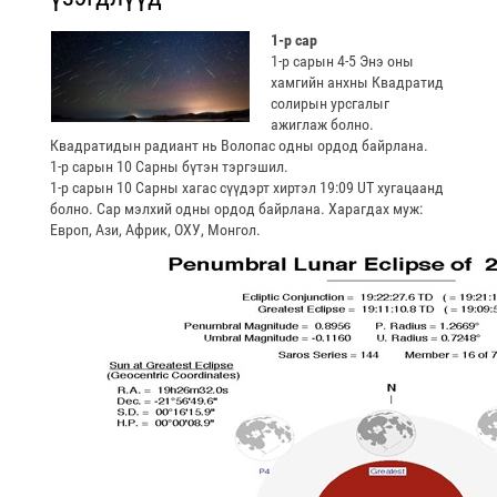
1-р сар
1-р сарын 4-5 Энэ оны
хамгийн анхны Квадратид
солирын урсгалыг
ажиглаж болно.
Квадратидын радиант нь Волопас одны ордод байрлана.
1-р сарын 10 Сарны бүтэн тэргэшил.
1-р сарын 10 Сарны хагас сүүдэрт хиртэл 19:09 UT хугацаанд
болно. Сар мэлхий одны ордод байрлана. Харагдах муж:
Европ, Ази, Африк, ОХУ, Монгол.