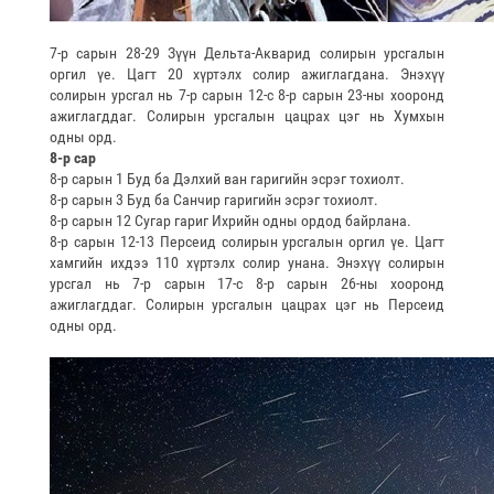
7-р сарын 28-29 Зүүн Дельта-Акварид солирын урсгалын
оргил үе. Цагт 20 хүртэлх солир ажиглагдана. Энэхүү
солирын урсгал нь 7-р сарын 12-с 8-р сарын 23-ны хооронд
ажиглагддаг. Солирын урсгалын цацрах цэг нь Хумхын
одны орд.
8-р сар
8-р сарын 1 Буд ба Дэлхий ван гаригийн эсрэг тохиолт.
8-р сарын 3 Буд ба Санчир гаригийн эсрэг тохиолт.
8-р сарын 12 Сугар гариг Ихрийн одны ордод байрлана.
8-р сарын 12-13 Персеид солирын урсгалын оргил үе. Цагт
хамгийн ихдээ 110 хүртэлх солир унана. Энэхүү солирын
урсгал нь 7-р сарын 17-с 8-р сарын 26-ны хооронд
ажиглагддаг. Солирын урсгалын цацрах цэг нь Персеид
одны орд.