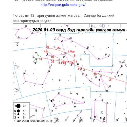
http://eclipse.gsfc.nasa.gov/
1-р сарын 12 Гаригуудын жижиг жагсаал. Санчир ба Дэлхий
ван гаригуудын нэгдэл.