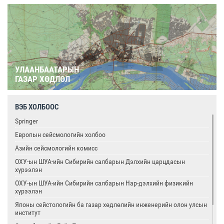
УЛААНБААТАРЫН
ГАЗАР ХӨДЛӨЛ
ВЭБ ХОЛБООС
Springer
Европын сейсмологийн холбоо
Азийн сейсмологийн комисс
ОХУ-ын ШУА-ийн Сибирийн салбарын Дэлхийн царцдасын
хүрээлэн
ОХУ-ын ШУА-ийн Сибирийн салбарын Нар-дэлхийн физикийн
хүрээлэн
Японы сейстологийн ба газар хөдлөлийн инженерийн олон улсын
институт