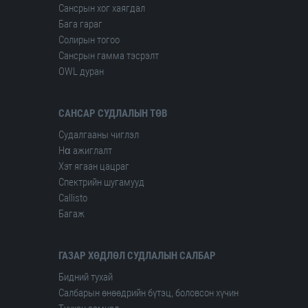
Сансрын хог хаягдал
Бага гараг
Солирын тогоо
Сансрын гамма тэсрэлт
OWL дуран
САНСАР СУДЛАЛЫН ТӨВ
Судалгааны чиглэл
Hα ажиглалт
Хэт ягаан цацраг
Спектрийн шугамууд
Сallisto
Багаж
ГАЗАР ХӨДЛӨЛ СУДЛАЛЫН САЛБАР
Бидний тухай
Салбарын өнөөдрийн бүтэц, боловсон хүчин