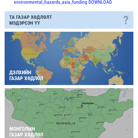
environmental_hazards_asia_funding DOWNLOAD
?
ТА ГАЗАР ХӨДЛӨЛТ
МЭДЭРСЭН ҮҮ
ДЭЛХИЙН
ГАЗАР ХӨДЛӨЛ
МОНГОЛЫН
ГАЗАР ХӨДЛӨЛ