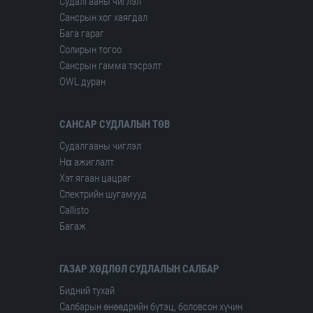
Судалгааны чиглэл
Сансрын хог хаягдал
Бага гараг
Солирын тогоо
Сансрын гамма тэсрэлт
OWL дуран
САНСАР СУДЛАЛЫН ТӨВ
Судалгааны чиглэл
Hα ажиглалт
Хэт ягаан цацраг
Спектрийн шугамууд
Сallisto
Багаж
ГАЗАР ХӨДЛӨЛ СУДЛАЛЫН САЛБАР
Бидний тухай
Салбарын өнөөдрийн бүтэц, боловсон хүчин