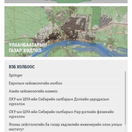
УЛААНБААТАРЫН
ГАЗАР ХӨДЛӨЛ
ВЭБ ХОЛБООС
Springer
Европын сейсмологийн холбоо
Азийн сейсмологийн комисс
ОХУ-ын ШУА-ийн Сибирийн салбарын Дэлхийн царцдасын
хүрээлэн
ОХУ-ын ШУА-ийн Сибирийн салбарын Нар-дэлхийн физикийн
хүрээлэн
Японы сейстологийн ба газар хөдлөлийн инженерийн олон улсын
институт