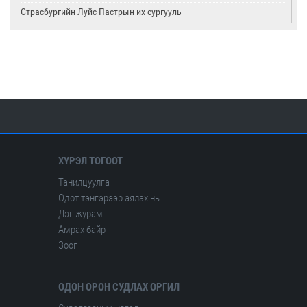
Страсбургийн Луйс-Пастрын их сургууль
Олон улсын цөмийн тэсэлгээний хяналтын хороо
Америкийн геологийн алба
Олон улсын сейсмологийн ба дэлхийн физикийн холбоо
ХҮРЭЛ ТОГООТ
Танилцуулга
Одот тэнгэрээр аялах нь
Дэг журам
Амрах байр
Зоог
ОДОН ОРОН СУДЛАХ ОРГИЛ