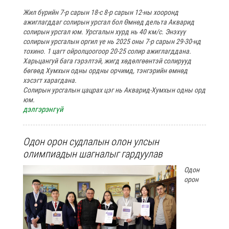
Жил бүрийн 7-р сарын 18-с 8-р сарын 12-ны хооронд
ажиглагддаг солирын урсгал бол Өмнөд дельта Акварид
солирын урсгал юм. Урсгалын хурд нь 40 км/
с
. Энэхүү
солирын урсгалын оргил үе нь 2025 оны 7-р сарын 29-30-нд
тохино. 1 цагт ойролцоогоор 20-25 солир ажиглагдда
на.
Харьцангуй бага гэрэлтэй, жигд хөдөлгөөнтэй солирууд
бөгөөд Хумхын одны ордны орчимд, тэнгэрийн өмнөд
хэсэгт харагдана.
Солирын урсгалын цацрах цэг нь Акварид-Хумхын одны орд
юм.
дэлгэрэнгүй
Одон орон судлалын олон улсын
олимпиадын шагналыг гардуулав
Одон
орон