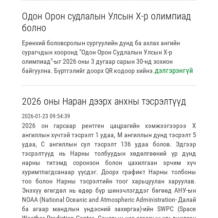
Одон Орон судлалын Улсын Х-р олимпиад
болно
Ерөнхий боловсролын сургуулийн дунд ба ахлах ангийн
сурагчдын хооронд "Одон Орон Судлалын Улсын X-р
олимпиад"-ыг 2026 оны 3 дугаар сарын 30-нд зохион
дэлгэрэнгүй
байгуулна. Бүртгэлийг доорх QR кодоор хийнэ.
2026 оны Наран дээрх анхны тэсрэлтүүд
2026-01-23 09:54:39
2026 он гарсаар рентген цацрагийн хэмжээгээрээ Х
ангиллын хүчтэй тэсрэлт 1 удаа, М ангиллын дунд тэсрэлт 5
удаа, С ангиллын сул тэсрэлт 136 удаа болов. Эдгээр
тэсрэлтүүд нь Нарны толбуудын хөдөлгөөний үр дүнд
нарны титэмд соронзон болон цахилгаан эрчим хүч
хуримтлагдсанаар үүсдэг. Доорх графикт Нарны толбоны
тоо болон Нарны тэсрэлтийн тоог харьцуулан харуулав.
Энэхүү өгөгдөл нь өдөр бүр шинэчлэгддэг бөгөөд АНУ-ын
NOAA (National Oceanic and Atmospheric Administration- Далай
ба агаар мандлын үндэсний захиргаа)-ийн SWPC (Space