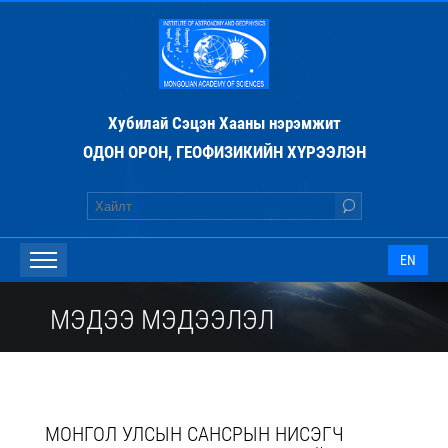
Хубилай Сэцэн Хааны нэрэмжит
ОДОН ОРОН, ГЕОФИЗИКИЙН ХҮРЭЭЛЭН
EN
МЭДЭЭ МЭДЭЭЛЭЛ
МОНГОЛ УЛСЫН САНСРЫН НИСЭГЧ