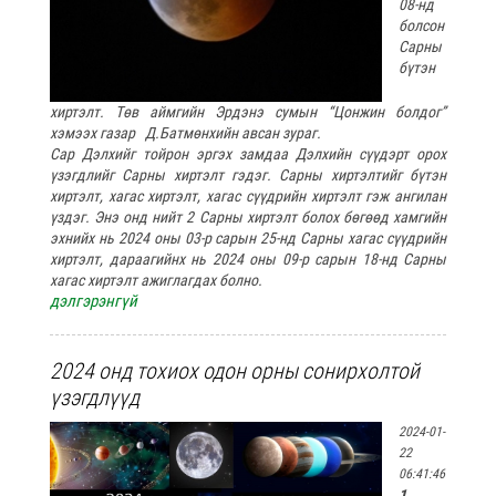
08-нд
болсон
Сарны
бүтэн
хиртэлт. Төв аймгийн Эрдэнэ сумын “Цонжин болдог”
хэмээх газар Д.Батмөнхийн авсан зураг.
Сар Дэлхийг тойрон эргэх замдаа Дэлхийн сүүдэрт орох
үзэгдлийг Сарны хиртэлт гэдэг. Сарны хиртэлтийг бүтэн
хиртэлт, хагас хиртэлт, хагас сүүдрийн хиртэлт гэж ангилан
үздэг. Энэ онд нийт 2 Сарны хиртэлт болох бөгөөд хамгийн
эхнийх нь 2024 оны 03-р сарын 25-нд Сарны хагас сүүдрийн
хиртэлт, дараагийнх нь 2024 оны 09-р сарын 18-нд Сарны
хагас хиртэлт ажиглагдах болно.
дэлгэрэнгүй
2024 онд тохиох одон орны сонирхолтой
үзэгдлүүд
2024-01-
22
06:41:46
1