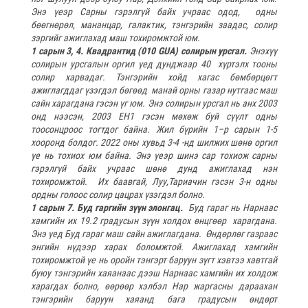
Энэ үеэр Сарны гэрэлгүй байх учраас одод, одны
бөөгнөрөл, мананцар, галактик, тэнгэрийн заадас, солир
зэргийг ажиглахад маш тохиромжтой юм.
1 сарын 3, 4. Квадрантид (010 GUA) солирын урсгал.
Энэхүү
солирын урсгалын оргил үед дунджаар 40 хүртэлх тооны
солир харвадаг. Тэнгэрийн хойд хагас бөмбөрцөгт
ажиглагддаг үзэгдэл бөгөөд манай орны газар нутгаас маш
сайн харагдана гэсэн үг юм. Энэ солирын урсгал нь анх 2003
онд нээсэн, 2003 EH1 гэсэн мөхөж буй сүүлт одны
тоосонцроос тогтдог байна. Жил бүрийн 1–р сарын 1-5
хооронд болдог. 2022 оны хувьд 3-4 -нд шилжих шөнө оргил
үе нь тохиох юм байна. Энэ үеэр шинэ сар тохиож сарны
гэрэлгүй байх учраас шөнө дунд ажиглахад нэн
тохиромжтой. Их баавгай, Луу,Тариачин гэсэн 3-н одны
ордны голоос солир цацрах үзэгдэл болно.
1 сарын 7. Буд гаргийн зүүн элонгац.
Буд гараг нь Нарнаас
хамгийн их 19.2 градусын зүүн холдох өнцгөөр харагдана.
Энэ үед Буд гараг маш сайн ажиглагдана. Өндөрлөг газраас
энгийн нүдээр харах боломжтой. Ажиглахад хамгийн
тохиромжтой үе нь оройн тэнгэрт баруун зүгт хэвтээ хавтгай
буюу тэнгэрийн хаяанаас дээш Нарнаас хамгийн их холдож
харагдах болно, өөрөөр хэлбэл Нар жаргасны дараахан
тэнгэрийн баруун хаяанд бага градусын өндөрт