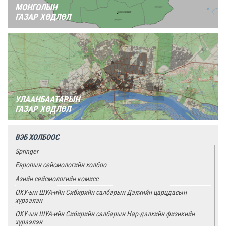
МОНГОЛЫН
ГАЗАР ХӨДЛӨЛ
УЛААНБААТАРЫН
ГАЗАР ХӨДЛӨЛ
ВЭБ ХОЛБООС
Springer
Европын сейсмологийн холбоо
Азийн сейсмологийн комисс
ОХУ-ын ШУА-ийн Сибирийн салбарын Дэлхийн царцдасын
хүрээлэн
ОХУ-ын ШУА-ийн Сибирийн салбарын Нар-дэлхийн физикийн
хүрээлэн