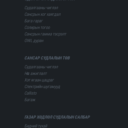
Судалгааны чиглэл
Сансрын хог хаягдал
Бага гараг
Солирын тогоо
Сансрын гамма тэсрэлт
OWL дуран
САНСАР СУДЛАЛЫН ТӨВ
Судалгааны чиглэл
Hα ажиглалт
Хэт ягаан цацраг
Спектрийн шугамууд
Сallisto
Багаж
ГАЗАР ХӨДЛӨЛ СУДЛАЛЫН САЛБАР
Бидний тухай