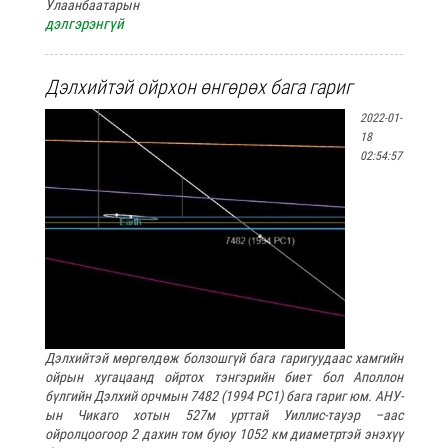
Улаанбаатарын
дэлгэрэнгүй
Дэлхийтэй ойрхон өнгөрөх бага гариг
2022-01-
18
02:54:57
Дэлхийтэй мөргөлдөж болзошгүй бага гаригуудаас хамгийн
ойрын хугацаанд ойртох тэнгэрийн биет бол Аполлон
бүлгийн Дэлхий орчмын 7482 (1994 PC1) бага гариг юм. АНУ-
ын Чикаго хотын 527м урттай Уиллис-тауэр –аас
ойролцоогоор 2 дахин том буюу 1052 км диаметртэй энэхүү