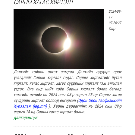
САРНЫ ХАГАС ХИРТЭЛТ
2024-09-
17
07:26:27
Сар
Дэлхийг тойрон эргэх замдаа Дэлхийн сүүдэрт орох
үзэгдлийг Сарны хиртэлт гэдэг. Сарны хиртэлтийг бүтэн
хиртэлт, хагас хиртэлт, хагас сүүдрийн хиртэлт гэж ангилан
үздэг. Энэ онд нийт хоёр Сарны хиртэлт болох бөгөөд
хамгийн эхнийх нь 2024 оны 03-р сарын 25-нд Сарны хагас
сүүдрийн хиртэлт болоод өнгөрсөн (
Одон Орон Геофизикийн
Хүрээлэн (iag.mn)
). Харин дараагийнх нь 2024 оны 09-р
сарын 18-нд Сарны хагас хиртэлт болно.
дэлгэрэнгүй