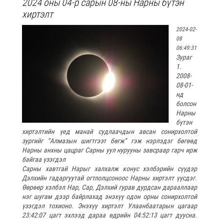
2024 оны 04-р сарын 08-ны Нарны бүтэн
хиртэлт
2024-02-
08
06:49:31
Зураг
1.
2008-
08-01-
нд
болсон
Нарны
бүтэн
хиртэлтийн үед манай судлаачдын авсан сонирхолтой
зургийг “Алмазын шигтгээт бөгж” гэж нэрлэдэг бөгөөд
Нарны анхны цацраг Сарны уул нурууны завсраар гарч ирж
байгаа үзэгдэл
Сарны хавтгай Нарыг халхалж конус хэлбэрийн сүүдэр
Дэлхийн гадаргуутай огтлолцсоноос Нарны хиртэлт үүсдэг.
Өөрөөр хэлбэл Нар, Сар, Дэлхий гурав дурдсан дарааллаар
нэг шугам дээр байрлахад энэхүү одон орны сонирхолтой
үзэгдэл тохионо. Энэхүү хиртэлт Улаанбаатарын цагаар
23:42:07 цагт эхлээд дараа өдрийн 04:52:13 цагт дуусна.