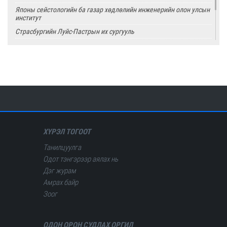
Японы сейстологийн ба газар хөдлөлийн инженерийн олон улсын
институт
Страсбургийн Луйс-Пастрын их сургууль
Олон улсын цөмийн тэсэлгээний хяналтын хороо
Америкийн геологийн алба
Олон улсын сейсмологийн ба дэлхийн физикийн холбоо
ХҮРЭЛ ТОГООТ
Танилцуулга
Одот тэнгэрээр аялах нь
Дэг журам
Амрах байр
Зоог
ОДОН ОРОН СУДЛАХ ОРГИЛ