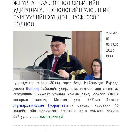
Ж.ГҮРРАГЧАА ДОРНОД СИБИРИЙН
УДИРДЛАГА, ТЕХНОЛОГИЙН УЛСЫН ИХ
СУРГУУЛИЙН ХҮНДЭТ ПРОФЕССОР
БОЛЛОО
2026-04-
01
06:33:56
2026
оны
гуравдугаар сарын 30-ны өдөр Бүгд Найрамдах Буриад
улсын
Дорнод
Сибирийн удирдлага, технологийн улсын их
сургуулийн шинжлэх ухааны номын санд Монгол Улсын
сансрын нисэгч, Монгол улс, ЗХУ-ын баатар
Жүгдэрдэмидийн Гүррагчаа
гийн сансарт ниссэний 45
жилийн ойд зориулсан ёслолын арга хэмжээ зохион
дэлгэрэнгүй
байгуулагдлаа.