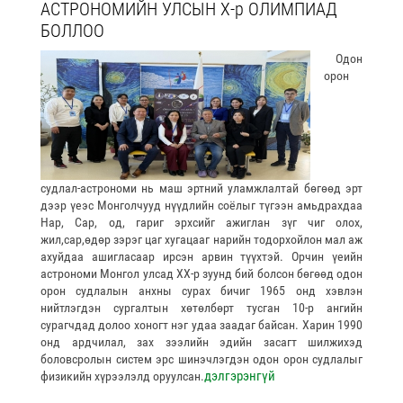
АСТРОНОМИЙН УЛСЫН Х-р ОЛИМПИАД
БОЛЛОО
Одон
орон
судлал-астрономи нь маш эртний уламжлалтай бөгөөд эрт
дээр үеэс Монголчууд нүүдлийн соёлыг түгээн амьдрахдаа
Нар, Сар, од, гариг эрхсийг ажиглан зүг чиг олох,
жил,сар,өдөр зэрэг цаг хугацааг нарийн тодорхойлон мал аж
ахуйдаа ашигласаар ирсэн арвин түүхтэй. Орчин үеийн
астрономи Монгол улсад ХХ-р зуунд бий болсон бөгөөд одон
орон судлалын анхны сурах бичиг 1965 онд хэвлэн
нийтлэгдэн сургалтын хөтөлбөрт тусган 10-р ангийн
сурагчдад долоо хоногт нэг удаа заадаг байсан. Харин 1990
онд ардчилал, зах зээлийн эдийн засагт шилжихэд
боловсролын систем эрс шинэчлэгдэн одон орон судлалыг
дэлгэрэнгүй
физикийн хүрээлэлд оруулсан.