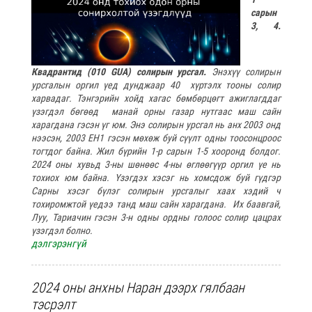
сарын
3, 4.
Квадрантид (010 GUA) солирын урсгал.
Энэхүү солирын
урсгалын оргил үед дунджаар 40 хүртэлх тооны солир
харвадаг. Тэнгэрийн хойд хагас бөмбөрцөгт ажиглагддаг
үзэгдэл бөгөөд манай орны газар нутгаас маш сайн
харагдана гэсэн үг юм. Энэ солирын урсгал нь анх 2003 онд
нээсэн, 2003 EH1 гэсэн мөхөж буй сүүлт одны тоосонцроос
тогтдог байна. Жил бүрийн 1-р сарын 1-5 хооронд болдог.
2024 оны хувьд 3-ны шөнөөс 4-ны өглөөгүүр оргил үе нь
тохиох юм байна. Үзэгдэх хэсэг нь хомсдож буй гүдгэр
Сарны хэсэг бүлэг солирын урсгалыг хаах хэдий ч
тохиромжтой үедээ танд маш сайн харагдана. Их баавгай,
Луу, Тариачин гэсэн 3-н одны ордны голоос солир цацрах
үзэгдэл болно.
дэлгэрэнгүй
2024 оны анхны Наран дээрх гялбаан
тэсрэлт