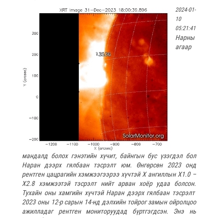
2024-01-
10
05:21:41
Нарны
агаар
мандалд болох гэнэтийн хүчит, байнгын бус үзэгдэл бол
Наран дээрх гялбаан тэсрэлт юм. Өнгөрсөн 2023 онд
рентген цацрагийн хэмжээгээрээ хүчтэй Х ангиллын Х1.0 –
Х2.8 хэмжээтэй тэсрэлт нийт арван хоёр удаа болсон.
Тухайн оны хамгийн хүчтэй Наран дээрх гялбаан тэсрэлт
2023 оны 12-р сарын 14-нд дэлхийн тойрог замын ойролцоо
ажилладаг рентген мониторуудад бүртгэгдсэн. Энэ нь