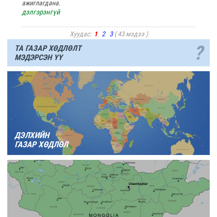
ажиглагдана.
дэлгэрэнгүй
Хуудас:
1
2
3
( 43 мэдээ )
?
ТА ГАЗАР ХӨДЛӨЛТ
МЭДЭРСЭН ҮҮ
ДЭЛХИЙН
ГАЗАР ХӨДЛӨЛ