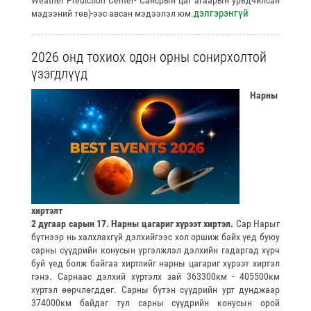
Weather Prediction Center- Сансрын цаг агаарын урьдчилсан
дэлгэрэнгүй
мэдээний төв)-ээс авсан мэдээлэл юм.
2026 онд тохиох одон орны сонирхолтой
үзэгдлүүд
Нарны
хиртэлт
2 дугаар сарын 17. Нарны цагариг хүрээт хиртэл.
Сар Нарыг
бүтнээр нь халхлахгүй дэлхийгээс хол оршиж байх үед буюу
сарны сүүдрийн конусын үргэлжлэл дэлхийн гадаргад хүрч
буй үед болж байгаа хиртлийг нарны цагариг хүрээт хиртэл
гэнэ. Сарнаас дэлхий хүртэлх зай 363300км - 405500км
хүртэл өөрчлөгддөг. Сарны бүтэн сүүдрийн урт дунджаар
374000км байдаг тул сарны сүүдрийн конусын орой