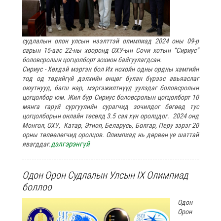
судлалын олон улсын нээлттэй олимпиад 2024 оны 09-р
сарын 15-аас 22-ны хооронд ОХУ-ын Сочи хотын “Сириус”
боловсролын цогцолборт зохион байгуулагдсан.
Сириус - Хөхдэй мэргэн бол Их нохойн одны ордны хамгийн
тод од төдийгүй дэлхийн өнцөг булан бүрээс авьяаслаг
оюутнууд, багш нар, мэргэжилтнүүд уулздаг боловсролын
цогцолбор юм. Жил бүр Сириус боловсролын цогцолборт 10
мянга гаруй сургуулийн сурагчид зочилдог бөгөөд тус
цогцолборын онлайн төсөлд 3.5 сая хүн оролцдог. 2024 онд
Монгол, ОХУ, Катар, Этиоп, Беларусь, Болгар, Перу зэрэг 20
орны төлөөлөгчид оролцов. Олимпиад нь дөрвөн үе шаттай
дэлгэрэнгүй
явагддаг.
Одон Орон Судлалын Улсын IX Олимпиад
боллоо
Одон
Орон