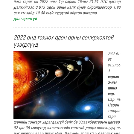
бага гариг нь 2022 оны 1-р сарын 18-ны 21:51 UTC цагаар
Дэлхийгээс 0.013 одон орны нэгж буюу ойролцоогоор 1.93
сая км зайд 19.56 км/с хурдтай ойртон өнгөрнө.
дэлгэрэнгүй
2022 онд тохиох одон орны сонирхолтой
үзэгдлүүд
2022-01-
03
01:27:55
1
сарын
3-ны
шинэ
сар.
Сар нь
Наран
талдаа
гарч
шөнийн тэнгэрт харагдахгүй байх ба Улаанбаатарын цагаар
02 цаг 35 минутад эклиптикийн хавтгай дээрх проекцууд нь
нэг шулуун дээр буюу Нар, Дэлхийн голд Сар байрлах юм.