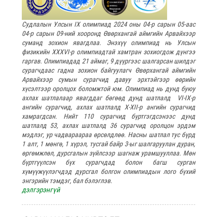
Судлалын Улсын IX олимпиад 2024 оны 04-р сарын 05-аас
04-р сарын 09-ний хооронд Өвөрхангай аймгийн Арвайхээр
суманд зохион явагдлаа. Энэхүү олимпиад нь Улсын
физикийн XXXVI-р олимпиадтай хамтран зохиогдож дүнгээ
гаргав. Олимпиадад 21 аймаг, 9 дүүргээс шалгарсан шилдэг
сурагчдаас гадна зохион байгуулагч Өвөрхангай аймгийн
Арвайхээр сумын сурагчид давуу эрхтэйгээр өөрийн
хүсэлтээр оролцох боломжтой юм. Олимпиад нь дунд буюу
ахлах шатлалаар явагддаг бөгөөд дунд шатлалд VI-IX-р
ангийн сурагчид, ахлах шатлалд X-XII-р ангийн сурагчид
хамрагдсан. Нийт 110 сурагчид бүртгэгдсэнээс дунд
шатлалд 53, ахлах шатлалд 36 сурагчид оролцон эрдэм
мэдлэг, ур чадвараараа өрсөлдлөө. Насны шатлал тус бүрд
1 алт, 1 мөнгө, 1 хүрэл, тусгай байр 3-ыг шалгаруулан дуран,
өргөмжлөл, дурсгалын зүйлсээр шагнаж урамшууллаа. Мөн
бүртгүүлсэн бүх сурагчдад болон багш сурган
хүмүүжүүлэгчдэд дурсгал болгон олимпиадын лого бүхий
энгэрийн тэмдэг, бал бэлэглэв.
дэлгэрэнгүй