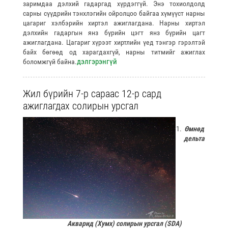
заримдаа дэлхий гадаргад хүрдэггүй. Энэ тохиолдолд
сарны сүүдрийн тэнхлэгийн ойролцоо байгаа хүмүүст нарны
цагариг хэлбэрийн хиртэл ажиглагдана. Нарны хиртэл
дэлхийн гадаргын янз бүрийн цэгт янз бүрийн цагт
ажиглагдана. Цагариг хүрээт хиртлийн үед тэнгэр гэрэлтэй
байх бөгөөд од харагдахгүй, нарны титмийг ажиглах
дэлгэрэнгүй
боломжгүй байна.
Жил бүрийн 7-р сараас 12-р сард
ажиглагдах солирын урсгал
Өмнөд
дельта
Акварид
(
Хумх
)
солирын урсгал
(
SDA
)