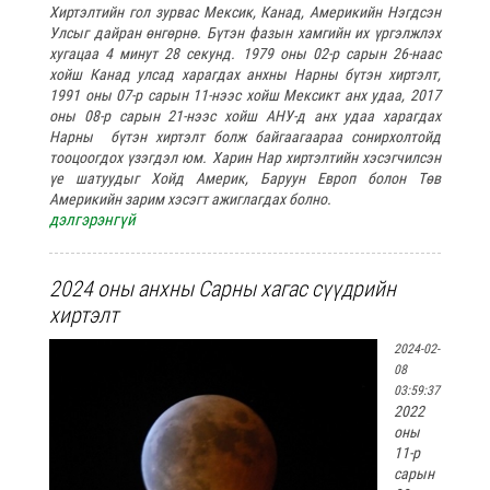
Хиртэлтийн гол зурвас Мексик, Канад, Америкийн Нэгдсэн
Улсыг дайран өнгөрнө. Бүтэн фазын хамгийн их үргэлжлэх
хугацаа 4 минут 28 секунд. 1979 оны 02-р сарын 26-наас
хойш Канад улсад харагдах анхны Нарны бүтэн хиртэлт,
1991 оны 07-р сарын 11-нээс хойш Мексикт анх удаа, 2017
оны 08-р сарын 21-нээс хойш АНУ-д анх удаа харагдах
Нарны бүтэн хиртэлт болж байгаагаараа сонирхолтойд
тооцоогдох үзэгдэл юм. Харин Нар хиртэлтийн хэсэгчилсэн
үе шатуудыг Хойд Америк, Баруун Европ болон Төв
Америкийн зарим хэсэгт ажиглагдах болно.
дэлгэрэнгүй
2024 оны анхны Сарны хагас сүүдрийн
хиртэлт
2024-02-
08
03:59:37
2022
оны
11-р
сарын