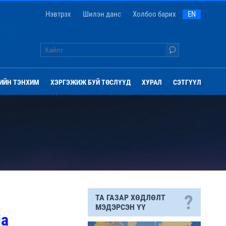
Нэвтрэх
Шилэн данс
Холбоо барих
EN
ИЙН ТЭНХИМ
ХЭРГЭЖИЖ БУЙ ТӨСЛҮҮД
ХУРАЛ
СЭТГҮҮЛ
?
ТА ГАЗАР ХӨДЛӨЛТ
МЭДЭРСЭН ҮҮ
ia