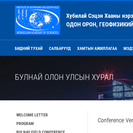
Хубилай Сэцэн Хааны нэр
ОДОН ОРОН, ГЕОФИЗИКИ
БИДНИЙ ТУХАЙ
САЛБАРУУД
ХАМТЫН АЖИЛЛАГАА
МЭД
БУЛНАЙ ОЛОН УЛСЫН ХУРАЛ
WELCOME LETTER
Conference Ve
PROGRAM
BULNAY FIELD CONFERENCE