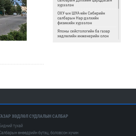
хүрээлэн
ОХУ-ын ШУА-ийн Сибирийн
салбарын Нар-дэлхийн
физикийн хүрээлэн
Японы сейстологийн ба газар
хөдлөлийн инженерийн олон
улсын институт
Страсбургийн Луйс-Пастрын их
сургууль
Олон улсын цөмийн тэсэлгээний
хяналтын хороо
Америкийн геологийн алба
Олон улсын сейсмологийн ба
дэлхийн физикийн холбоо
ГАЗАР ХӨДЛӨЛ СУДЛАЛЫН САЛБАР
Бидний тухай
Салбарын өнөөдрийн бүтэц, боловсон хүчин