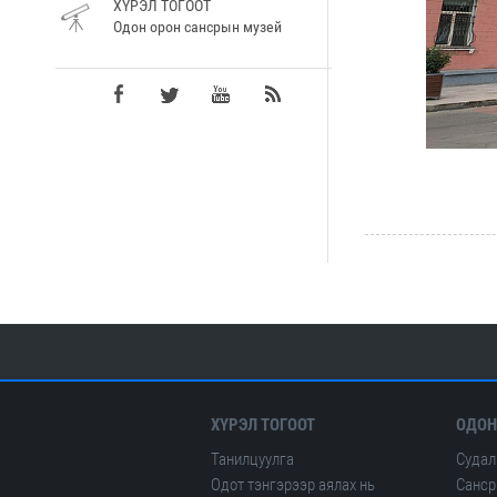
ХҮРЭЛ ТОГООТ
Одон орон сансрын музей
ХҮРЭЛ ТОГООТ
ОДОН
Танилцуулга
Судал
Одот тэнгэрээр аялах нь
Санср