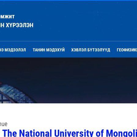
эмжит
ЙН ХҮРЭЭЛЭН
ЭЭ МЭДЭЭЛЭЛ
ТАНИН МЭДЭХҮЙ
ХЭВЛЭЛ БҮТЭЭЛҮҮД
ГЕОФИЗИК
nue
The National University of Mongol