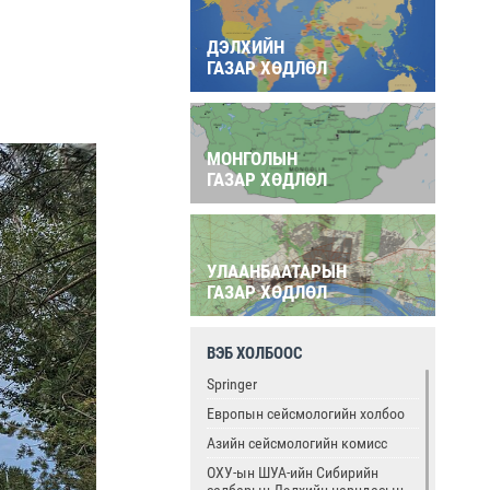
ДЭЛХИЙН
ГАЗАР ХӨДЛӨЛ
МОНГОЛЫН
ГАЗАР ХӨДЛӨЛ
УЛААНБААТАРЫН
ГАЗАР ХӨДЛӨЛ
ВЭБ ХОЛБООС
Springer
Европын сейсмологийн холбоо
Азийн сейсмологийн комисс
ОХУ-ын ШУА-ийн Сибирийн
салбарын Дэлхийн царцдасын