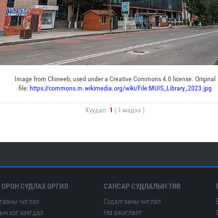
Image from Chineeb, used under a Creative Commons 4.0 license. Original
file:
https://commons.m.wikimedia.org/wiki/File:MUIS_Library_2023.jpg
Хуудас:
1
( 1 мэдээ )
 ОРОН СУДЛАХ ОРГИЛ
САНСАР СУДЛАЛЫН ТӨВ
гааны чиглэл
Судалгааны чиглэл
ын хог хаягдал
Hα ажиглалт