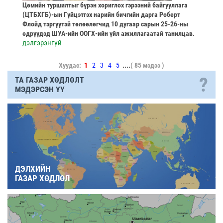
Цөмийн туршилтыг бүрэн хориглох гэрээний байгууллага
(ЦТБХГБ)-ын Гүйцэтгэх нарийн бичгийн дарга Роберт
Флойд тэргүүтэй төлөөлөгчид 10 дугаар сарын 25-26-ны
өдрүүдэд ШУА-ийн ООГХ-ийн үйл ажиллагаатай танилцав.
дэлгэрэнгүй
Хуудас:
1
2
3
4
5
....
( 85 мэдээ )
?
ТА ГАЗАР ХӨДЛӨЛТ
МЭДЭРСЭН ҮҮ
ДЭЛХИЙН
ГАЗАР ХӨДЛӨЛ