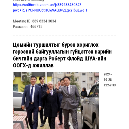
https://us06web.zoom.us/j/88963343034?
pwd=R3aPCRNUO5tHQw9AQUv2EgxYIbuEwq.1
Meeting ID: 889 6334 3034
Passcode: 466715
Цөмийн туршилтыг бүрэн хориглох
гэрээний байгууллагын гүйцэтгэх нарийн
бичгийн дарга Роберт Флойд ШУА-ийн
ООГХ-д ажиллав
2024-
10-28
12:59:33