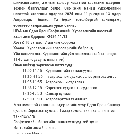
шинжилгээний, ажлын талаар нээлттэй хаалганы өдөрлөг
зохион байгуулдаг билээ. Энэ жил манай хүрээлэнгийн
нээлттэй хаалганы өдөрлөг 2024 оны 11-р сарын 13 өдөр
Астропаркт болно. Та бүхэн хөтөлбөртэй танилцаж,
өргөнөөр хамрагдахыг урьж байна.
ШУА-ын Одон Орон Геофизикийн Хүрээлэнгийн н
ээлттэй
хаалганы Өдөрлөг
-2024
.11.13
Хэзээ
:
10 цагаас 17 цагийн хооронд
Хаана
:
Хүрээлэнгийн астропаркийн байранд
Үйл ажиллагаа
:
Хүрээлэнгийн үйл ажиллагаатай танилцах
11-17 цаг (бүх хүнд нээлттэй)
Олон нийтэд зориулсан илтгэлүүд:
11:00-11:15 Хүрээлэнгийн танилцуулга
11:15 -11:35 Газар хөдлөл судлах салбарын судалгаа
11:35-11:55 Астрономын судалгаа
11:55-12:15 Соронзон судлалын судалгаа
12:15-12:30 Сансар судлал
12:30-13:00 Астропарктай танилцах
Мөн нээлттэй хаалганы өдөрлөгийн үеэр Одон Орон, Сансар
судлал, Соронзон судлал, Газар хөдлөлтийн ханан илтгэл
танилцуулга
Геофизикийн багажийн танилцуулгууд хийгдэнэ
Илтгэлийн онлайн линк:
Join Zoom Meeting