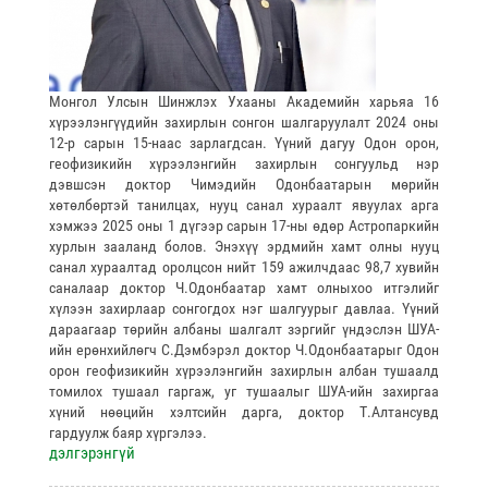
Монгол Улсын Шинжлэх Ухааны Академийн харьяа 16
хүрээлэнгүүдийн захирлын сонгон шалгаруулалт 2024 оны
12-р сарын 15-наас зарлагдсан. Үүний дагуу Одон орон,
геофизикийн хүрээлэнгийн захирлын сонгуульд нэр
дэвшсэн доктор Чимэдийн Одонбаатарын мөрийн
хөтөлбөртэй танилцах, нууц санал хураалт явуулах арга
хэмжээ 2025 оны 1 дүгээр сарын 17-ны өдөр Астропаркийн
хурлын зааланд болов. Энэхүү эрдмийн хамт олны нууц
санал хураалтад оролцсон нийт 159 ажилчдаас 98,7 хувийн
саналаар доктор Ч.Одонбаатар хамт олныхоо итгэлийг
хүлээн захирлаар сонгогдох нэг шалгуурыг давлаа. Үүний
дараагаар төрийн албаны шалгалт зэргийг үндэслэн ШУА-
ийн ерөнхийлөгч С.Дэмбэрэл доктор Ч.Одонбаатарыг Одон
орон геофизикийн хүрээлэнгийн захирлын албан тушаалд
томилох тушаал гаргаж, уг тушаалыг ШУА-ийн захиргаа
хүний нөөцийн хэлтсийн дарга, доктор Т.Алтансувд
гардуулж баяр хүргэлээ.
дэлгэрэнгүй