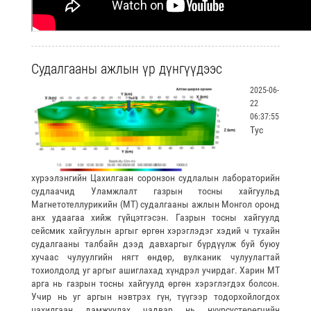
Судалгааны ажлын үр дүнгүүдээс
2025-06-
22
06:37:55
Тус
хүрээлэнгийн Цахилгаан соронзон судлалын лабораторийн
судлаачид Уламжлалт газрын тосны хайгуульд
Магнетотеллурикийн (МТ) судалгааны ажлын Монгол оронд
анх удаагаа хийж гүйцэтгэсэн. Газрын тосны хайгуулд
сейсмик хайгуулын аргыг өргөн хэрэглэдэг хэдий ч тухайн
судалгааны талбайн дээд давхаргыг бүрдүүлж буй буюу
хучаас чулуулгийн нягт өндөр, вулканик чулуулагтай
тохиолдолд уг аргыг ашиглахад хүндрэл учирдаг. Харин МТ
арга нь газрын тосны хайгуулд өргөн хэрэглэгдэх болсон.
Учир нь уг аргын нэвтрэх гүн, түүгээр тодорхойлогдох
цахилгаан дамжуулах чадвар нь нүүрсустөрөгчийн