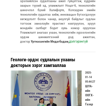
эрэлхийлсэн судалгааны ажил гүйцэтгэж, хүдрийн
заарын түүхий эд, уламжлалт Ноцог-6, технологийн
шинэчлэл бүхий Халифорте, Колсаурин эмийн
технологийн судалгаа хийж, инновацын бүтээгдэхүүн
хөгжүүлэлт болон чанар, аюулгүй байдлыг судлан
тогтоож эмнэлзүйн практикт нэвтрүүлэн, эрүүл
мэндийн салбарт бодит хувь нэмэр оруулсан
Уламжлалт анагаах ухаан, технологийн хүрээлэнгийн
эрдэм шинжилгээний дэд ажилтан,
дэлгэрэнгүй
доктор
Уртнасангийн Мядагбадам,
Геологи-эрдэс судлалын ухааны
докторын зэрэг хамгааллаа
2025-
01-14
05:44:27
ШУА-
ийн
ООГХ-
ийн
Газар