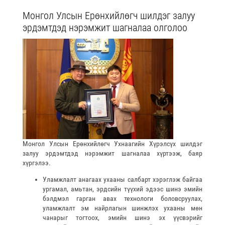
Монгол Улсын Ерөнхийлөгч шилдэг залуу
эрдэмтдэд нэрэмжит шагналаа олголоо
Монгол Улсын Ерөнхийлөгч Ухнаагийн Хүрэлсүх шилдэг
залуу эрдэмтдэд нэрэмжит шагналаа хүртээж, баяр
хүргэлээ.
Уламжлалт анагаах ухааны салбарт хэрэглэж байгаа
ургамал, амьтан, эрдсийн түүхий эдээс шинэ эмийн
бэлдмэл гарган авах технологи боловсруулах,
уламжлалт эм найрлагын шинжлэх ухааны мөн
чанарыг тогтоох, эмийн шинэ эх үүсвэрийг