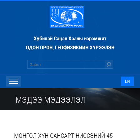
Хубилай Сэцэн Хааны нэрэмжит
ОДОН ОРОН, ГЕОФИЗИКИЙН ХҮРЭЭЛЭН
EN
МЭДЭЭ МЭДЭЭЛЭЛ
МОНГОЛ ХҮН САНСАРТ НИССЭНИЙ 45