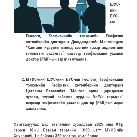
ШУС-
ийн
БУС-
ын
Геологи, Геофизикийн тэнхимийн Геофизик
хөтөлбөрийн докторант
Дашдондогийн Мөнгөнсүрэн
“
Хангайн нурууны өмнөд хэсгийн газар хөдлөлтийн
голомтын судалгаа
”
сэдвээр геофизикийн ухааны
доктор (PhD)-ын зэрэг хамгаална.
МУИС-ийн ШУС-ийн БУС-ын Геологи, Геофизикийн
тэнхимийн Геофизик хөтөлбөрийн докторант
Цагааны Баасанбат
“
Монгол орны царцдасын
зузаан, түүний сейсмик хурдны Vp/Vs харьцаа
”
сэдвээр геофизикийн ухааны доктор (PhD)-ын зэрэг
хамгаална.
Хамгаалуулах дэд зөвлөлийн хуралдаан
2025
оны
01
-р
сарын
10
-ны Баасан гарагийн
13:00
цагт МУИС-ийн
Хичээлийн
1
-р байрны
320
тоот танхимд болно.