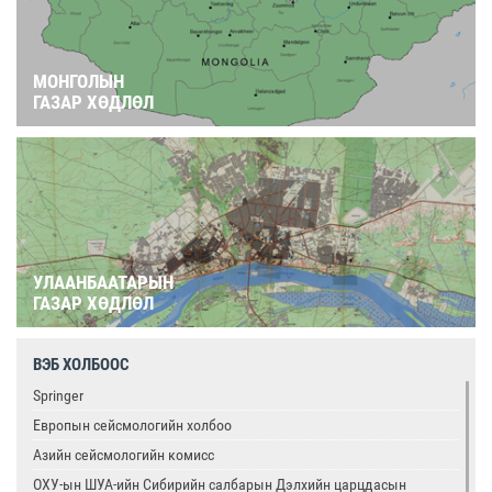
МОНГОЛЫН
ГАЗАР ХӨДЛӨЛ
УЛААНБААТАРЫН
ГАЗАР ХӨДЛӨЛ
ВЭБ ХОЛБООС
Springer
Европын сейсмологийн холбоо
Азийн сейсмологийн комисс
ОХУ-ын ШУА-ийн Сибирийн салбарын Дэлхийн царцдасын