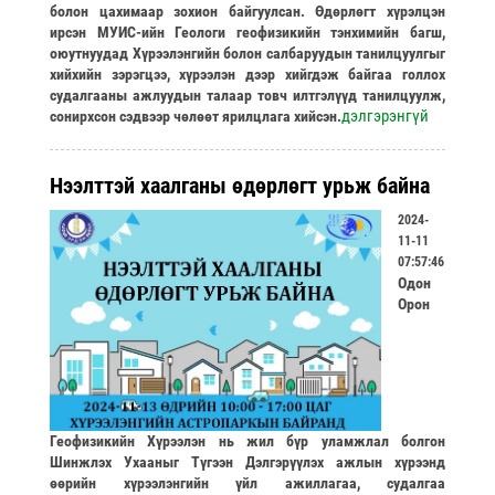
болон цахимаар зохион байгуулсан. Өдөрлөгт хүрэлцэн
ирсэн МУИС-ийн Геологи геофизикийн тэнхимийн багш,
оюутнуудад Хүрээлэнгийн болон салбаруудын танилцуулгыг
хийхийн зэрэгцээ, хүрээлэн дээр хийгдэж байгаа голлох
судалгааны ажлуудын талаар товч илтгэлүүд танилцуулж,
дэлгэрэнгүй
сонирхсон сэдвээр чөлөөт ярилцлага хийсэн.
Нээлттэй хаалганы өдөрлөгт урьж байна
2024-
11-11
07:57:46
Одон
Орон
Геофизикийн Хүрээлэн нь жил бүр уламжлал болгон
Шинжлэх Ухааныг Түгээн Дэлгэрүүлэх ажлын хүрээнд
өөрийн хүрээлэнгийн үйл ажиллагаа, судалгаа