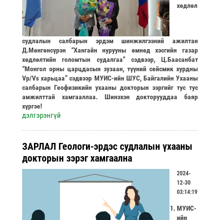
хөдлөл
судлалын салбарын эрдэм шинжилгээний ажилтан
Д.Мөнгөнсүрэн “Хангайн нурууны өмнөд хэсгийн газар
хөдлөлтийн голомтын судалгаа” сэдвээр, Ц.Баасанбат
“Монгол орны царцдасын зузаан, түүний сейсмик хурдны
Vp/Vs харьцаа” сэдвээр МУИС-ийн ШУС, Байгалийн Ухааны
салбарын Геофизикийн ухааны докторын зэргийг тус тус
амжилттай хамгааллаа. Шинэхэн докторууддаа баяр
хүргэе!
дэлгэрэнгүй
ЗАРЛАЛ Геологи-эрдэс судлалын үхааны
докторын зэрэг хамгаална
2024-
12-30
03:14:19
МУИС-
ийн