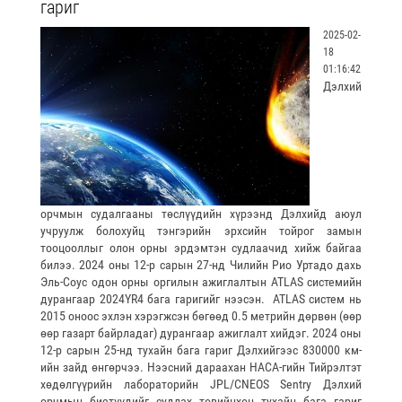
гариг
2025-02-
18
01:16:42
Дэлхий
орчмын судалгааны төслүүдийн хүрээнд Дэлхийд аюул
учруулж болохуйц тэнгэрийн эрхсийн тойрог замын
тооцооллыг олон орны эрдэмтэн судлаачид хийж байгаа
билээ. 2024 оны 12-р сарын 27-нд Чилийн Рио Уртадо дахь
Эль-Соус одон орны оргилын ажиглалтын ATLAS системийн
дурангаар 2024YR4 бага гаригийг нээсэн. ATLAS систем нь
2015 оноос эхлэн хэрэгжсэн бөгөөд 0.5 метрийн дөрвөн (өөр
өөр газарт байрладаг) дурангаар ажиглалт хийдэг. 2024 оны
12-р сарын 25-нд тухайн бага гариг Дэлхийгээс 830000 км-
ийн зайд өнгөрчээ. Нээсний дараахан НАСА-гийн Тийрэлтэт
хөдөлгүүрийн лабораторийн JPL/CNEOS Sentry Дэлхий
орчмын биетүүдийг судлах төвийнхөн тухайн бага гариг