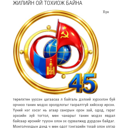
ЖИЛИЙН ОЙ ТОХИОЖ БАЙНА
Хүн
төрөлхтөн үүссэн цагаасаа л байгаль дэлхий хүрээлэн буй
орчноо танин мэдэх оролдлогыг тасралтгүй хийсээр ирсэн.
Үүний нэг хэсэг нь агаар сансрын орон зай, одод, гараг
эрхсийн зүй тогтол, мөн чанарыг танин мэдэх явдал
байсаар ирснийг түүхэн олон эх сурвалжид дурдсан байдаг.
Монголчуудын дунд ч мөн одот тэнгэрийн тухай олон үлгэр