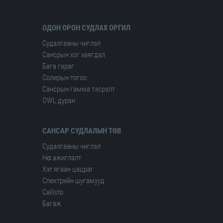
ОДОН ОРОН СУДЛАХ ОРГИЛ
Судалгааны чиглэл
Сансрын хог хаягдал
Бага гараг
Солирын тогоо
Сансрын гамма тэсрэлт
OWL дуран
САНСАР СУДЛАЛЫН ТӨВ
Судалгааны чиглэл
Hα ажиглалт
Хэт ягаан цацраг
Спектрийн шугамууд
Сallisto
Багаж