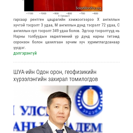
гарсаар рентген цацрагийн хэмжээгээрээ Х ангиллын
хүчтэй тэсрэлт 3 удаа, М ангиллын дунд тэсрэлт 72 удаа, С
ангиллын сул тэсрэлт 349 удаа болов. Эдгээр тэсрэлтүүд нь
Нарны толбуудын хөдөлгөөний үр дүнд нарны титэмд
соронзон болон цахилгаан эрчим хүч хуримтлагдсанаар
үүсдэг.
дэлгэрэнгүй
ШУА-ийн Одон орон, геофизикийн
хүрээлэнгийн захирал томилогдов