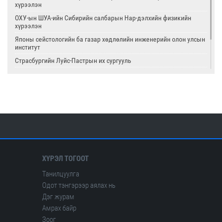
хүрээлэн
ОХУ-ын ШУА-ийн Сибирийн салбарын Нар-дэлхийн физикийн
хүрээлэн
Японы сейстологийн ба газар хөдлөлийн инженерийн олон улсын
институт
Страсбургийн Луйс-Пастрын их сургууль
Олон улсын цөмийн тэсэлгээний хяналтын хороо
Америкийн геологийн алба
Олон улсын сейсмологийн ба дэлхийн физикийн холбоо
ХҮРЭЛ ТОГООТ
Танилцуулга
Одот тэнгэрээр аялах нь
Дэг журам
Амрах байр
Зоог