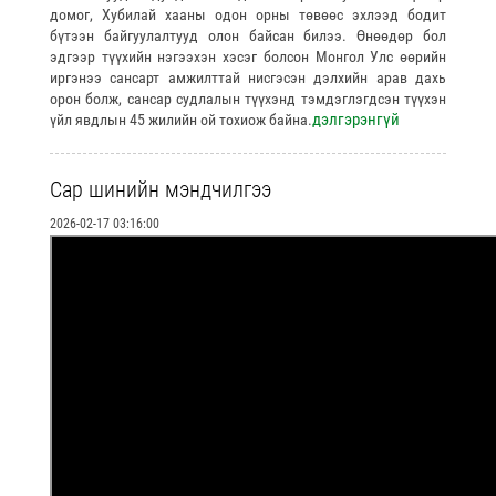
домог, Хубилай хааны одон орны төвөөс эхлээд бодит
бүтээн байгуулалтууд олон байсан билээ. Өнөөдөр бол
эдгээр түүхийн нэгээхэн хэсэг болсон Монгол Улс өөрийн
иргэнээ сансарт амжилттай нисгэсэн дэлхийн арав дахь
орон болж, сансар судлалын түүхэнд тэмдэглэгдсэн түүхэн
дэлгэрэнгүй
үйл явдлын 45 жилийн ой тохиож байна.
Сар шинийн мэндчилгээ
2026-02-17 03:16:00