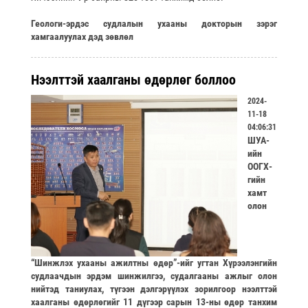
Геологи-эрдэс судлалын ухааны докторын зэрэг
хамгаалуулах дэд зөвлөл
Нээлттэй хаалганы өдөрлөг боллоо
2024-
11-18
04:06:31
ШУА-
ийн
ООГХ-
гийн
хамт
олон
“Шинжлэх ухааны ажилтны өдөр”-ийг угтан Хүрээлэнгийн
судлаачдын эрдэм шинжилгээ, судалгааны ажлыг олон
нийтэд таниулах, түгээн дэлгэрүүлэх зорилгоор нээлттэй
хаалганы өдөрлөгийг 11 дүгээр сарын 13-ны өдөр танхим