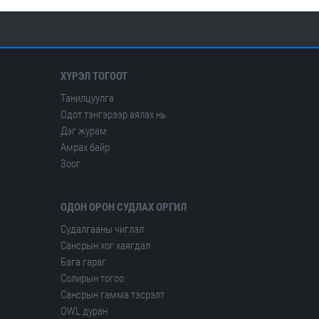
ХҮРЭЛ ТОГООТ
Танилцуулга
Одот тэнгэрээр аялах нь
Дэг журам
Амрах байр
Зоог
ОДОН ОРОН СУДЛАХ ОРГИЛ
Судалгааны чиглэл
Сансрын хог хаягдал
Бага гараг
Солирын тогоо
Сансрын гамма тэсрэлт
OWL дуран