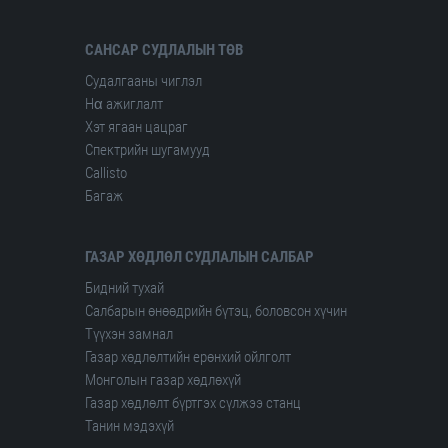
САНСАР СУДЛАЛЫН ТӨВ
Судалгааны чиглэл
Hα ажиглалт
Хэт ягаан цацраг
Спектрийн шугамууд
Сallisto
Багаж
ГАЗАР ХӨДЛӨЛ СУДЛАЛЫН САЛБАР
Бидний тухай
Салбарын өнөөдрийн бүтэц, боловсон хүчин
Түүхэн замнал
Газар хөдлөлтийн ерөнхий ойлголт
Монголын газар хөдлөхүй
Газар хөдлөлт бүртгэх сүлжээ станц
Танин мэдэхүй