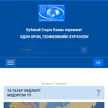
Хубилай Сэцэн Хааны нэрэмжит
ОДОН ОРОН, ГЕОФИЗИКИЙН ХҮРЭЭЛЭН
EN
Хуудас:
( 0 мэдээ )
?
ТА ГАЗАР ХӨДЛӨЛТ
МЭДЭРСЭН ҮҮ