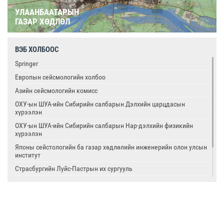
УЛААНБААТАРЫН
ГАЗАР ХӨДЛӨЛ
ВЭБ ХОЛБООС
Springer
Европын сейсмологийн холбоо
Азийн сейсмологийн комисс
ОХУ-ын ШУА-ийн Сибирийн салбарын Дэлхийн царцдасын
хүрээлэн
ОХУ-ын ШУА-ийн Сибирийн салбарын Нар-дэлхийн физикийн
хүрээлэн
Японы сейстологийн ба газар хөдлөлийн инженерийн олон улсын
институт
Страсбургийн Луйс-Пастрын их сургууль
Олон улсын цөмийн тэсэлгээний хяналтын хороо
Америкийн геологийн алба
Олон улсын сейсмологийн ба дэлхийн физикийн холбоо