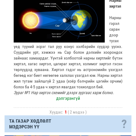
Нарны
хиртэл
Нарны
гэрэл
саран
дээр
тусах
үед түүний эсрэг тал руу конус хэлбэрийн сүүдэр үүснэ.
Сүүдрийн урт, хэмжээ нь Сар болон дэлхийн хоорондох
зайнаас хамаардаг. Үүнтэй холбоотой нарны хиртлийг бүтэн
хиртэл, хагас хиртэл, цагираг хиртэл, холимог хиртэл гэсэн
төрлүүдэд хуваана. Хиртэл гэдэг нь астрономийн үзэгдэл
бөгөөд нэг биет нөгөөгөө халхлах үзэгдэл юм. Нарны хиртэл
жил тутам зайлшгүй 2 удаа (хоёр бэлчрийн цэгийн орчим)
болох ба 4-5 удаа ч хиртэл явагдах тохиолдол бий.
Зураг №1 Нар хиртэх схемийг дээрх зургаас харж болно.
дэлгэрэнгүй
Хуудас:
1
( 2 мэдээ )
?
ТА ГАЗАР ХӨДЛӨЛТ
МЭДЭРСЭН ҮҮ