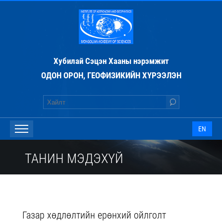
Хубилай Сэцэн Хааны нэрэмжит
ОДОН ОРОН, ГЕОФИЗИКИЙН ХҮРЭЭЛЭН
EN
ТАНИН МЭДЭХҮЙ
Газар хөдлөлтийн ерөнхий ойлголт