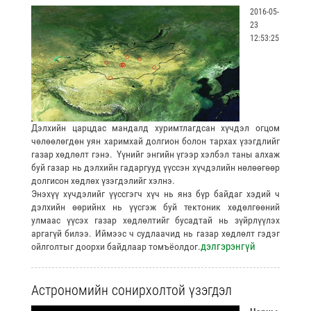
2016-05-
23
12:53:25
Дэлхийн царцдас мандалд хуримтлагдсан хүчдэл огцом
чөлөөлөгдөн уян харимхай долгион болон тархах үзэгдлийг
газар хөдлөлт гэнэ. Үүнийг энгийн үгээр хэлбэл таны алхаж
буй газар нь дэлхийн гадаргууд үүссэн хүчдэлийн нөлөөгөөр
долгисон хөдлөх үзэгдэлийг хэлнэ.
Энэхүү хүчдэлийг үүссгэгч хүч нь янз бүр байдаг хэдий ч
дэлхийн өөрийнх нь үүсгэж буй тектоник хөдөлгөөний
улмаас үүсэх газар хөдлөлтийг бусадтай нь зүйрлүүлэх
аргагүй билээ. Иймээс ч судлаачид нь газар хөдлөлт гэдэг
дэлгэрэнгүй
ойлголтыг доорхи байдлаар томъёолдог.
Астрономийн сонирхолтой үзэгдэл