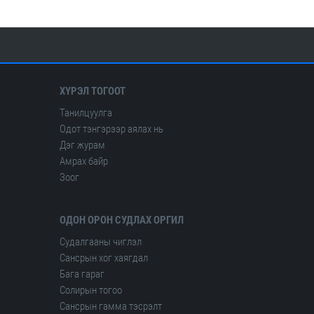
ХҮРЭЛ ТОГООТ
Танилцуулга
Одот тэнгэрээр аялах нь
Дэг журам
Амрах байр
Зоог
ОДОН ОРОН СУДЛАХ ОРГИЛ
Судалгааны чиглэл
Сансрын хог хаягдал
Бага гараг
Солирын тогоо
Сансрын гамма тэсрэлт