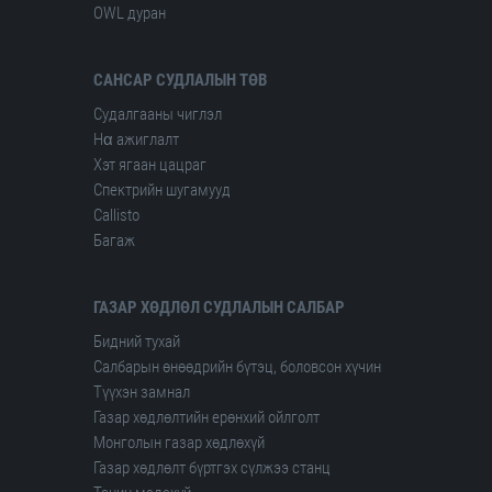
OWL дуран
САНСАР СУДЛАЛЫН ТӨВ
Судалгааны чиглэл
Hα ажиглалт
Хэт ягаан цацраг
Спектрийн шугамууд
Сallisto
Багаж
ГАЗАР ХӨДЛӨЛ СУДЛАЛЫН САЛБАР
Бидний тухай
Салбарын өнөөдрийн бүтэц, боловсон хүчин
Түүхэн замнал
Газар хөдлөлтийн ерөнхий ойлголт
Монголын газар хөдлөхүй
Газар хөдлөлт бүртгэх сүлжээ станц