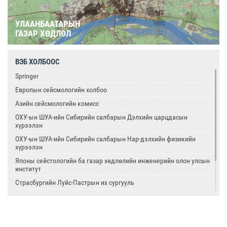
УЛААНБААТАРЫН
ГАЗАР ХӨДЛӨЛ
ВЭБ ХОЛБООС
Springer
Европын сейсмологийн холбоо
Азийн сейсмологийн комисс
ОХУ-ын ШУА-ийн Сибирийн салбарын Дэлхийн царцдасын
хүрээлэн
ОХУ-ын ШУА-ийн Сибирийн салбарын Нар-дэлхийн физикийн
хүрээлэн
Японы сейстологийн ба газар хөдлөлийн инженерийн олон улсын
институт
Страсбургийн Луйс-Пастрын их сургууль
Олон улсын цөмийн тэсэлгээний хяналтын хороо
Америкийн геологийн алба
Олон улсын сейсмологийн ба дэлхийн физикийн холбоо