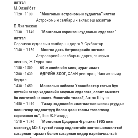
илтгэл
М.Өлзийбат
11
- 11
“
Монголын астрономын судалгаа” илтгэл
2
0
3
0
Астрономын салбарын ахлах эш ажилтан
Б.Лхагважав
11
– 11
“
Монголын соронзон судлалын судалгаа”
3
0
4
0
илтгэл
Соронзон судлалын салбарын дарга Ү.Сүхбаатар
11
– 11
Монгол дахь Астропаркийн хөгжил
4
0
5
0
Астропаркийн салбарын дарга, сансрын
нисгэгч, Ж.Гүррагчаа
11
- 13
60 жилийн ойн кино, зураг авалт
5
0
00
13
- 14
ӨДРИЙН ЗООГ
,
ХААН ресторан, Чингис зочид
00
30
буудал
14
- 14
Монголын нийслэл Улаанбаатар хотын бүс
30
50
нутгийн газар хөдлөлийн аюулын судалгаа, ололт амжилт
ба синтезийн анализ. Өнөөгийн төлөв?
,
Антон Шлупп
14
– 15
“Газар хөдлөлийн ажиглалтын шинэ аргуудыг
50
10
олон газар хөдлөлтүүд болон цөөн тооны тэсэлгээнд
хэрэглэсэн нь”,
Пол Ж.Ричард
15
– 15
“
Монголын Цэцэрлэг-Булганы 1905 оны
10
30
магнитуд M≥ 8 хүчтэй газар хөдлөлтийн хэвтээ шилжилттэй
хагарлын тархалт болон хагарлын өндөр нарийвчлалтай