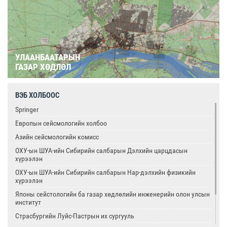
УЛААНБААТАРЫН
ГАЗАР ХӨДЛӨЛ
ВЭБ ХОЛБООС
Springer
Европын сейсмологийн холбоо
Азийн сейсмологийн комисс
ОХУ-ын ШУА-ийн Сибирийн салбарын Дэлхийн царцдасын
хүрээлэн
ОХУ-ын ШУА-ийн Сибирийн салбарын Нар-дэлхийн физикийн
хүрээлэн
Японы сейстологийн ба газар хөдлөлийн инженерийн олон улсын
институт
Страсбургийн Луйс-Пастрын их сургууль