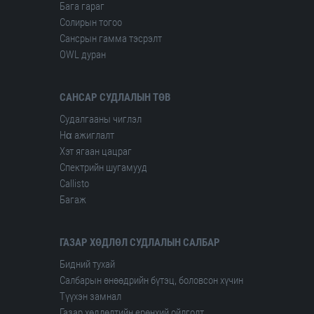
Бага гараг
Солирын тогоо
Сансрын гамма тэсрэлт
OWL дуран
САНСАР СУДЛАЛЫН ТӨВ
Судалгааны чиглэл
Hα ажиглалт
Хэт ягаан цацраг
Спектрийн шугамууд
Сallisto
Багаж
ГАЗАР ХӨДЛӨЛ СУДЛАЛЫН САЛБАР
Бидний тухай
Салбарын өнөөдрийн бүтэц, боловсон хүчин
Түүхэн замнал
Газар хөдлөлтийн ерөнхий ойлголт