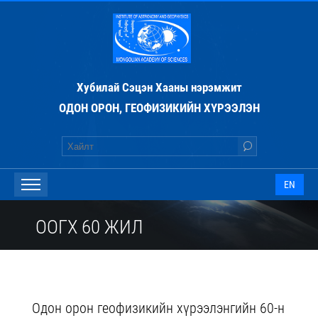
Хубилай Сэцэн Хааны нэрэмжит
ОДОН ОРОН, ГЕОФИЗИКИЙН ХҮРЭЭЛЭН
EN
ООГХ 60 ЖИЛ
Одон орон геофизикийн хүрээлэнгийн 60-н