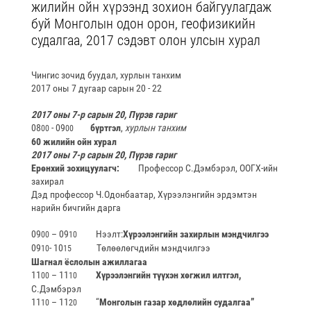
жилийн ойн хүрээнд зохион байгуулагдаж
буй Монголын одон орон, геофизикийн
судалгаа, 2017 сэдэвт олон улсын хурал
Чингис зочид буудал, хурлын танхим
2017 оны 7 дугаар сарын 20 - 22
2017 оны 7-р сарын 20, Пүрэв гариг
08
- 09
бүртгэл
,
хурлын танхим
00
00
60 жилийн ойн хурал
2017 оны 7-р сарын 20, Пүрэв гариг
Ерөнхий зохицуулагч:
Профессор С.Дэмбэрэл, ООГХ-ийн
захирал
Дэд профессор Ч.Одонбаатар, Хүрээлэнгийн эрдэмтэн
нарийн бичгийн дарга
09
– 09
Нээлт:
Хүрээлэнгийн захирлын мэндчилгээ
00
10
09
- 10
Төлөөлөгчдийн мэндчилгээ
10
15
Шагнал ёслолын ажиллагаа
11
– 11
Хүрээлэнгийн түүхэн хөгжил илтгэл,
00
10
С.Дэмбэрэл
11
– 11
“
Монголын газар хөдлөлийн судалгаа”
10
20