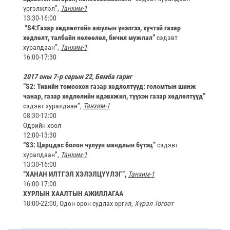
үргэлжлэл”,
Танхим-1
13:30-16:00
“S4:Газар хөдлөлтийн аюулын үнэлгээ, хүчтэй газар
хөдлөлт, талбайн нөлөөлөл, бичил мужлал”
сэдэвт
хуралдаан”,
Танхим-1
16:00-17:30
2017 оны 7-р сарын 22, Бямба гариг
“S2: Тивийн томоохон газар хөдлөлтүүд: голомтын шинж
чанар, газар хөдлөлийн идэвхжил, түүхэн газар хөдлөлтүүд”
сэдэвт хуралдаан”,
Танхим-1
08:30-12:00
Өдрийн хоол
12:00-13:30
“S3: Царцдас болон чулуун мандлын бүтэц”
сэдэвт
хуралдаан”,
Танхим-1
13:30-16:00
“ХАНАН ИЛТГЭЛ ХЭЛЭЛЦҮҮЛЭГ”,
Танхим-1
16:00-17:00
ХУРЛЫН ХААЛТЫН АЖИЛЛАГАА
18:00-22:00, Одон орон судлах оргил,
Хүрэл Тогоот