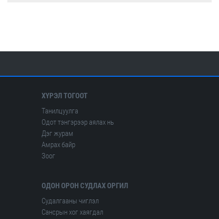
Олон улсын цөмийн тэсэлгээний хяналтын хороо
Америкийн геологийн алба
Олон улсын сейсмологийн ба дэлхийн физикийн холбоо
ХҮРЭЛ ТОГООТ
Танилцуулга
Одот тэнгэрээр аялах нь
Дэг журам
Амрах байр
Зоог
ОДОН ОРОН СУДЛАХ ОРГИЛ
Судалгааны чиглэл
Сансрын хог хаягдал