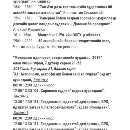
зураглал”,
Ян Клингэр
15
– 15
“
Төв Ази дахь гео гамшгийн судалгааны 60
30
50
жилийн хамтын ажиллагаа”,
Константин Семинский
15
– 16
“
Сансрын болон газрын соронзон мэдээллээр
50
10
дэлхийн цаваг мандлыг судлах нь
; Дэвшил ба оролдлого”
Алексей Кувшинов
16
- 18
Монголын ШУА-ийн ООГХ-д айлчлах
10
00
19
– 21
60 жилийн ойн баярын хүндэтгэлийн зоог,
00
30
Чингис зочид буудлын Өргөө ресторан
“Монголын одон орон, геофизикийн судалгаа, 2017”
олон улсын хурал, 7 дугаар сарын 21-22
2017 оны 7-р сарын 21, Баасан гариг
“A1: Астрономи, астрофизик болон сансар судлал” сэдэвт
хуралдаан,
Танхим-2
08:30-12:00 Өдрийн хоол
12:00-13:30
“G1: Соронзон судлал” сэдэвт хуралдаан”,
Танхим-2
13:30-17:30
“S1: Геодинамик, идэвхтэй деформаци, GPS,
идэвхтэй хагарал, палеосейсмологи”
сэдэвт хуралдаан”,
Танхим-1
08:30-12:00 Өдрийн хоол
12:00-13:30
“S1: Геодинамик, идэвхтэй деформаци, GPS,
идэвхтэй хагарал, палеосейсмологи”
сэдэвт хуралдаан